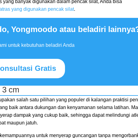
as yang banyak digunakan dalam pencak silat, Anda bisa
atras yang digunakan pencak silat
.
o, Yongmoodo atau beladiri lainnya
mi untuk kebutuhan beladiri Anda
onsultasi Gratis
i 3 cm
pakan salah satu pilihan yang populer di kalangan praktisi pe
 yang baik antara dukungan dan kenyamanan selama latihan. Ma
erap dampak yang cukup baik, sehingga dapat melindungi atl
pat maupun jatuh.
ah kemampuannya untuk menyerap guncangan tanpa mengorban