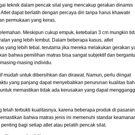
bagai teknik dalam pencak silat yang mencakup gerakan dinamis
. Atlet dapat berlatih dengan percaya diri tanpa harus khawatir
gan permukaan yang keras.
kelemahan. Meskipun cukup empuk, ketebalan 3 cm mungkin ti
atan yang lebih lembut. Dalam beberapa kasus, atlet
s yang lebih tebal, terutama jika mereka melakukan gerakan y
kan bahwa pemilihan matras bisa sangat subjektif dan bergant
 masing-masing individu.
if mudah untuk dibersihkan dan dirawat. Namun, perlu diingat
ktu yang panjang dapat menyebabkan penurunan kualitas bah
a untuk memastikan tidak ada kerusakan yang dapat menggang
 telah terbukti kualitasnya, karena beberapa produk di pasaran
 Memastikan bahwa matras jenis ini memenuhi standar keamana
ting bagi setiap atlet atau pelatih pencak silat.