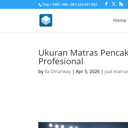
Telp / SMS / WA : 081.333.561.562
Home
Ukuran Matras Pencak
Profesional
by
Ila Dinarway
|
Apr 5, 2026
|
jual matras