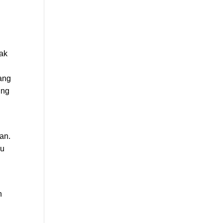
dak
ang
ung
an.
gu
n