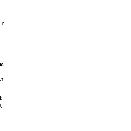
ini
is
an
ek
t,