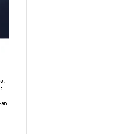
pat
t
gkan