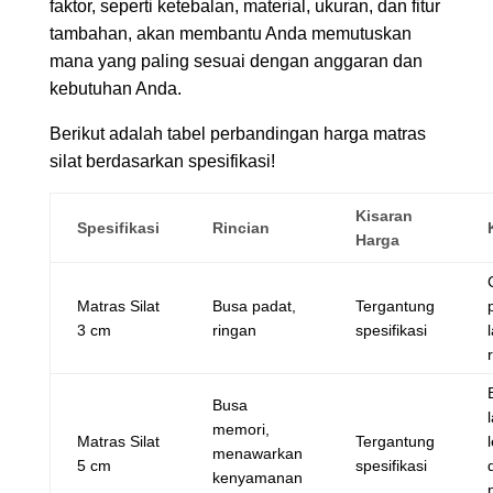
faktor, seperti ketebalan, material, ukuran, dan fitur
tambahan, akan membantu Anda memutuskan
mana yang paling sesuai dengan anggaran dan
kebutuhan Anda.
Berikut adalah tabel perbandingan harga matras
silat berdasarkan spesifikasi!
Kisaran
Spesifikasi
Rincian
Harga
Matras Silat
Busa padat,
Tergantung
3 cm
ringan
spesifikasi
Busa
memori,
Matras Silat
Tergantung
menawarkan
5 cm
spesifikasi
kenyamanan