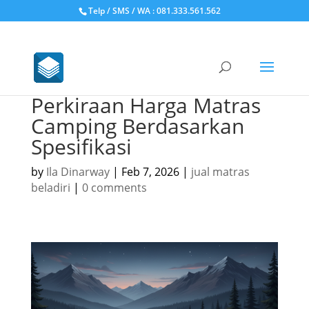
Telp / SMS / WA : 081.333.561.562
Perkiraan Harga Matras
Camping Berdasarkan
Spesifikasi
by
Ila Dinarway
|
Feb 7, 2026
|
jual matras
beladiri
|
0 comments