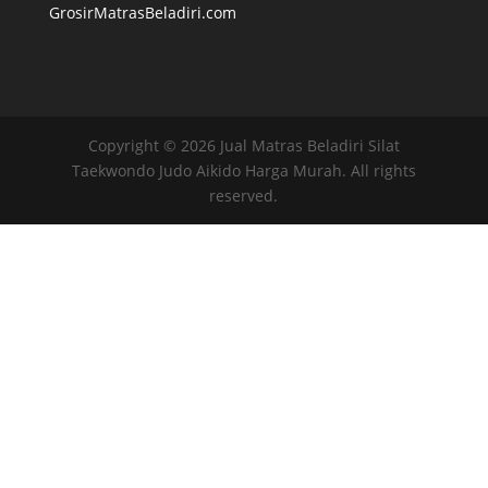
GrosirMatrasBeladiri.com
Copyright © 2026 Jual Matras Beladiri Silat
Taekwondo Judo Aikido Harga Murah. All rights
reserved.