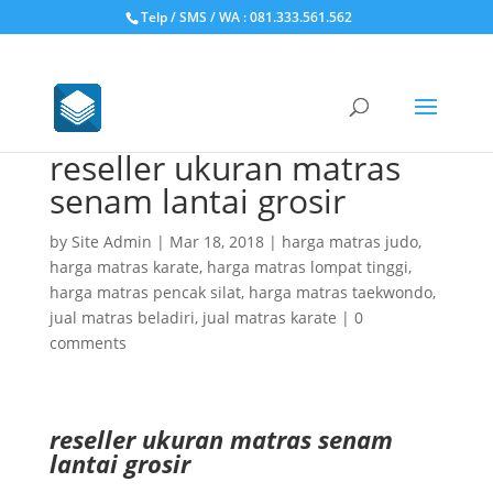
Telp / SMS / WA : 081.333.561.562
reseller ukuran matras
senam lantai grosir
by
Site Admin
|
Mar 18, 2018
|
harga matras judo
,
harga matras karate
,
harga matras lompat tinggi
,
harga matras pencak silat
,
harga matras taekwondo
,
jual matras beladiri
,
jual matras karate
|
0
comments
reseller ukuran matras senam
lantai grosir