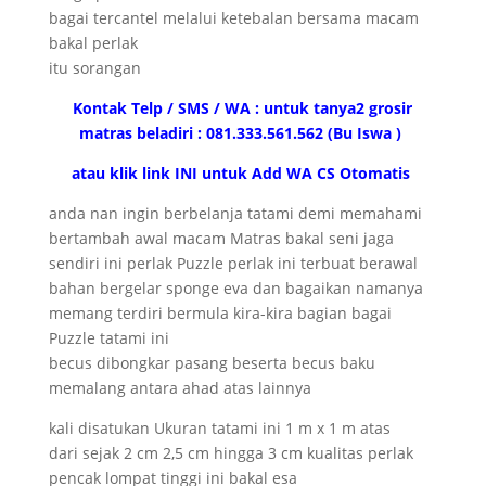
bagai tercantel melalui ketebalan bersama macam
bakal perlak
itu sorangan
Kontak Telp / SMS / WA : untuk tanya2 grosir
matras beladiri : 081.333.561.562 (Bu Iswa )
atau klik link INI untuk Add WA CS Otomatis
anda nan ingin berbelanja tatami demi memahami
bertambah awal macam Matras bakal seni jaga
sendiri ini perlak Puzzle perlak ini terbuat berawal
bahan bergelar sponge eva dan bagaikan namanya
memang terdiri bermula kira-kira bagian bagai
Puzzle tatami ini
becus dibongkar pasang beserta becus baku
memalang antara ahad atas lainnya
kali disatukan Ukuran tatami ini 1 m x 1 m atas
dari sejak 2 cm 2,5 cm hingga 3 cm kualitas perlak
pencak lompat tinggi ini bakal esa