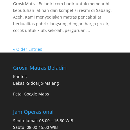
GrosirMatrasBeladiri.com hadir untuk memenuhi
kebutuhan latihan dan kompetisi resmi di Sabang,
Aceh. Kami menyediakan matras pencak silat
berkualitas pabrik langsung dengan harga grosir,
cocok untuk klub, sekolah, perguruan,...
« Older Entries
Grosir Matras Beladiri
Kantor:
Bekasi-Sidoarjo-Malang
Peta:
Google Maps
Jam Operasional
Senin-Jumat: 08.00 – 16.30 WIB
Sabtu: 08.00-15.00 WIB