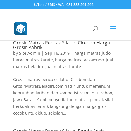
Telp / SMS / WA : 081.333.561.562
Grosir Matras Pencak Silat di Cirebon Harga
Grosir Pabrik
by
Site Admin
|
Sep 16, 2019
|
harga matras judo
,
harga matras karate
,
harga matras taekwondo
,
jual
matras beladiri
,
jual matras karate
Grosir matras pencak silat di Cirebon dari
GrosirMatrasBeladiri.com hadir untuk memenuhi
kebutuhan latihan dan kompetisi resmi di Cirebon,
Jawa Barat. Kami menyediakan matras pencak silat
berkualitas pabrik langsung dengan harga grosir,
cocok untuk klub, sekolah,...