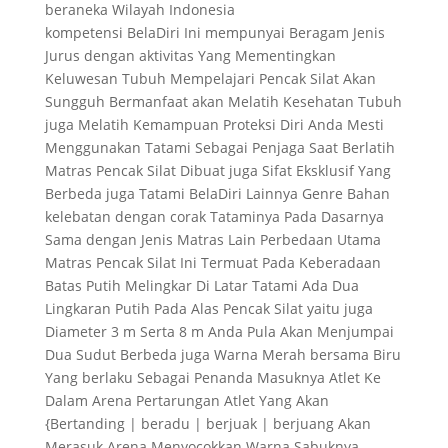
beraneka Wilayah Indonesia
kompetensi BelaDiri Ini mempunyai Beragam Jenis
Jurus dengan aktivitas Yang Mementingkan
Keluwesan Tubuh Mempelajari Pencak Silat Akan
Sungguh Bermanfaat akan Melatih Kesehatan Tubuh
juga Melatih Kemampuan Proteksi Diri Anda Mesti
Menggunakan Tatami Sebagai Penjaga Saat Berlatih
Matras Pencak Silat Dibuat juga Sifat Eksklusif Yang
Berbeda juga Tatami BelaDiri Lainnya Genre Bahan
kelebatan dengan corak Tataminya Pada Dasarnya
Sama dengan Jenis Matras Lain Perbedaan Utama
Matras Pencak Silat Ini Termuat Pada Keberadaan
Batas Putih Melingkar Di Latar Tatami Ada Dua
Lingkaran Putih Pada Alas Pencak Silat yaitu juga
Diameter 3 m Serta 8 m Anda Pula Akan Menjumpai
Dua Sudut Berbeda juga Warna Merah bersama Biru
Yang berlaku Sebagai Penanda Masuknya Atlet Ke
Dalam Arena Pertarungan Atlet Yang Akan
{Bertanding | beradu | berjuak | berjuang Akan
Merasuk Arena Menyocokkan Warna Sabuknya