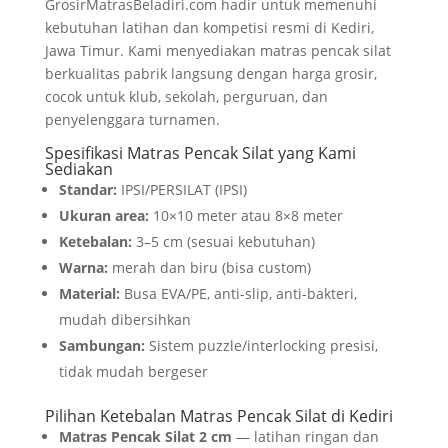
GrosirMatrasBeladiri.com hadir untuk memenuhi
kebutuhan latihan dan kompetisi resmi di Kediri,
Jawa Timur. Kami menyediakan matras pencak silat
berkualitas pabrik langsung dengan harga grosir,
cocok untuk klub, sekolah, perguruan, dan
penyelenggara turnamen.
Spesifikasi Matras Pencak Silat yang Kami
Sediakan
Standar:
IPSI/PERSILAT (IPSI)
Ukuran area:
10×10 meter atau 8×8 meter
Ketebalan:
3–5 cm (sesuai kebutuhan)
Warna:
merah dan biru (bisa custom)
Material:
Busa EVA/PE, anti-slip, anti-bakteri,
mudah dibersihkan
Sambungan:
Sistem puzzle/interlocking presisi,
tidak mudah bergeser
Pilihan Ketebalan Matras Pencak Silat di Kediri
Matras Pencak Silat 2 cm
— latihan ringan dan