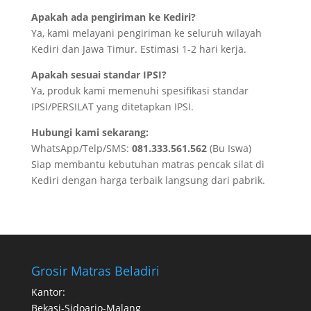
Apakah ada pengiriman ke Kediri?
Ya, kami melayani pengiriman ke seluruh wilayah
Kediri dan Jawa Timur. Estimasi 1-2 hari kerja.
Apakah sesuai standar IPSI?
Ya, produk kami memenuhi spesifikasi standar
IPSI/PERSILAT yang ditetapkan IPSI.
Hubungi kami sekarang:
WhatsApp/Telp/SMS:
081.333.561.562
(Bu Iswa)
Siap membantu kebutuhan matras pencak silat di
Kediri dengan harga terbaik langsung dari pabrik.
Grosir Matras Beladiri
Kantor:
Bekasi-Sidoarjo-Malang