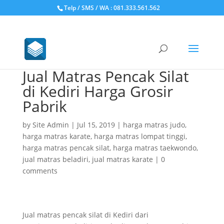
Telp / SMS / WA : 081.333.561.562
Jual Matras Pencak Silat
di Kediri Harga Grosir
Pabrik
by
Site Admin
|
Jul 15, 2019
|
harga matras judo
,
harga matras karate
,
harga matras lompat tinggi
,
harga matras pencak silat
,
harga matras taekwondo
,
jual matras beladiri
,
jual matras karate
|
0
comments
Jual matras pencak silat di Kediri dari