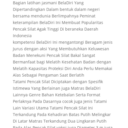
Bagian latihan jasmani BelaDiri Yang
Dipertandingkan Dalam bentuk dalam negeri
bersama mendunia Berlimpahnya Peminat
keterampilan BelaDiri Ini Membuat Popularitas
Pencak Silat Agak Tinggi Di beraneka Daerah
Indonesia
kompetensi BelaDiri Ini mengantongi Beragam Jenis
Jurus dengan aksi Yang Membutuhkan Keluwesan
Badan Menekuni Pencak Silat Bakal Sangat
Bermanfaat bagi Melatih Kesehatan Badan dengan
Melatih Kapasitas Proteksi Diri Anda Perlu Memakai
Alas Sebagai Pengaman Saat Berlatih
Tatami Pencak Silat Diciptakan dengan Spesifik
Istimewa Yang Berlainan juga Matras BelaDiri
Lainnya Genre Bahan Ketebalan Serta Format
Perlaknya Pada Dasarnya cocok juga Jenis Tatami
Lain Variasi Utama Tatami Pencak Silat Ini
Terkandung Pada Kehadiran Batas Putih Melingkar
Di Latar Matras Terkandung Dua Lingkaran Putih
Pada Alas Pencak Silat yakni juga Diameter 3 m juga