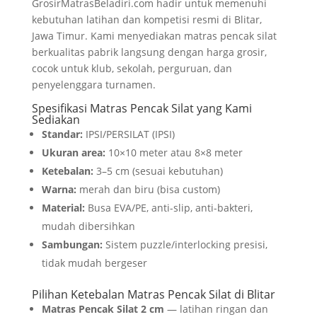
GrosirMatrasBeladiri.com hadir untuk memenuhi
kebutuhan latihan dan kompetisi resmi di Blitar,
Jawa Timur. Kami menyediakan matras pencak silat
berkualitas pabrik langsung dengan harga grosir,
cocok untuk klub, sekolah, perguruan, dan
penyelenggara turnamen.
Spesifikasi Matras Pencak Silat yang Kami
Sediakan
Standar:
IPSI/PERSILAT (IPSI)
Ukuran area:
10×10 meter atau 8×8 meter
Ketebalan:
3–5 cm (sesuai kebutuhan)
Warna:
merah dan biru (bisa custom)
Material:
Busa EVA/PE, anti-slip, anti-bakteri,
mudah dibersihkan
Sambungan:
Sistem puzzle/interlocking presisi,
tidak mudah bergeser
Pilihan Ketebalan Matras Pencak Silat di Blitar
Matras Pencak Silat 2 cm
— latihan ringan dan