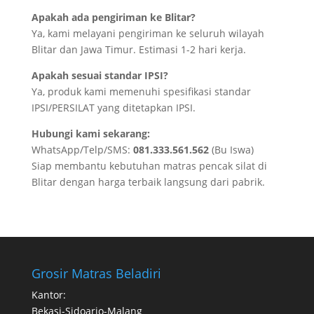
Apakah ada pengiriman ke Blitar?
Ya, kami melayani pengiriman ke seluruh wilayah
Blitar dan Jawa Timur. Estimasi 1-2 hari kerja.
Apakah sesuai standar IPSI?
Ya, produk kami memenuhi spesifikasi standar
IPSI/PERSILAT yang ditetapkan IPSI.
Hubungi kami sekarang:
WhatsApp/Telp/SMS:
081.333.561.562
(Bu Iswa)
Siap membantu kebutuhan matras pencak silat di
Blitar dengan harga terbaik langsung dari pabrik.
Grosir Matras Beladiri
Kantor:
Bekasi-Sidoarjo-Malang