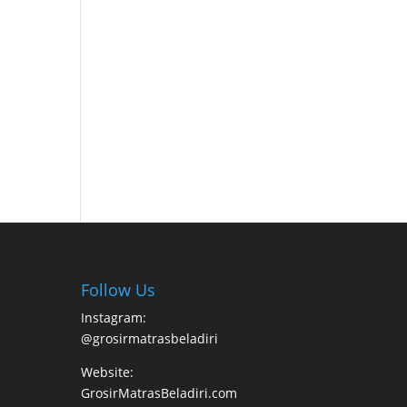
Follow Us
Instagram:
@grosirmatrasbeladiri
Website:
GrosirMatrasBeladiri.com