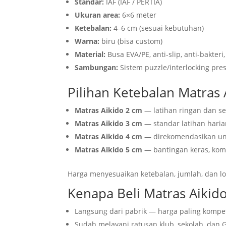
Standar:
IAF (IAF / PERTIA)
Ukuran area:
6×6 meter
Ketebalan:
4–6 cm (sesuai kebutuhan)
Warna:
biru (bisa custom)
Material:
Busa EVA/PE, anti-slip, anti-bakter
Sambungan:
Sistem puzzle/interlocking pre
Pilihan Ketebalan Matras A
Matras Aikido 2 cm
— latihan ringan dan s
Matras Aikido 3 cm
— standar latihan haria
Matras Aikido 4 cm
— direkomendasikan unt
Matras Aikido 5 cm
— bantingan keras, komp
Harga menyesuaikan ketebalan, jumlah, dan lo
Kenapa Beli Matras Aikido
Langsung dari pabrik — harga paling kompet
Sudah melayani ratusan klub, sekolah, dan 