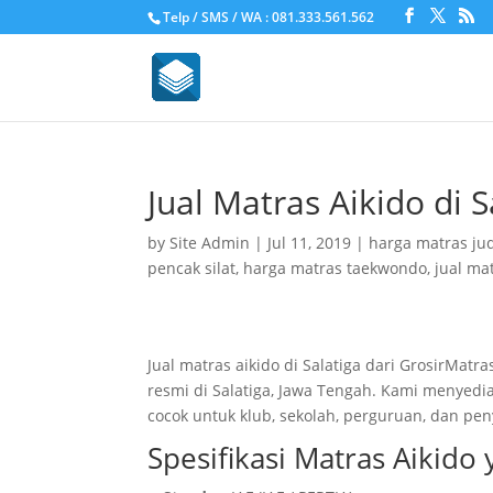
Telp / SMS / WA : 081.333.561.562
Jual Matras Aikido di 
by
Site Admin
|
Jul 11, 2019
|
harga matras ju
pencak silat
,
harga matras taekwondo
,
jual ma
Jual matras aikido di Salatiga dari GrosirMa
resmi di Salatiga, Jawa Tengah. Kami menyedia
cocok untuk klub, sekolah, perguruan, dan pe
Spesifikasi Matras Aikido