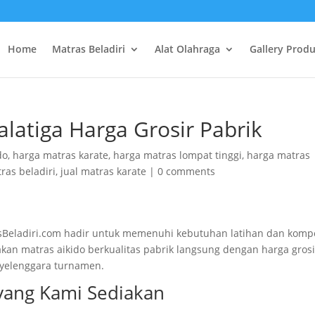
Home
Matras Beladiri
Alat Olahraga
Gallery Prod
Salatiga Harga Grosir Pabrik
do
,
harga matras karate
,
harga matras lompat tinggi
,
harga matras
tras beladiri
,
jual matras karate
|
0 comments
trasBeladiri.com hadir untuk memenuhi kebutuhan latihan dan kompe
kan matras aikido berkualitas pabrik langsung dengan harga grosi
nyelenggara turnamen.
 yang Kami Sediakan