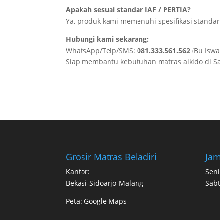
Apakah sesuai standar IAF / PERTIA?
Ya, produk kami memenuhi spesifikasi standar 
Hubungi kami sekarang:
WhatsApp/Telp/SMS:
081.333.561.562
(Bu Iswa
Siap membantu kebutuhan matras aikido di Sal
Grosir Matras Beladiri
Jam
Kantor:
Seni
Bekasi-Sidoarjo-Malang
Sabt
Peta:
Google Maps