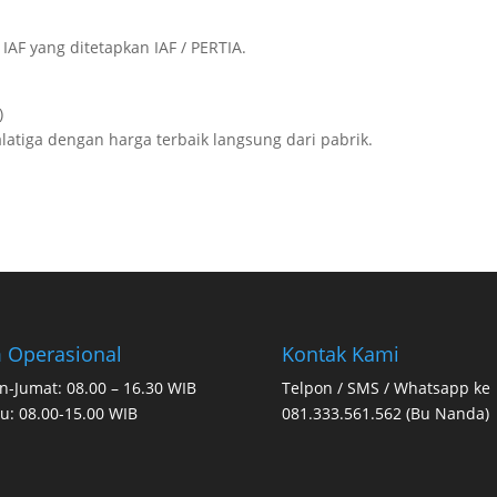
IAF yang ditetapkan IAF / PERTIA.
)
atiga dengan harga terbaik langsung dari pabrik.
 Operasional
Kontak Kami
n-Jumat: 08.00 – 16.30 WIB
Telpon / SMS / Whatsapp ke
u: 08.00-15.00 WIB
081.333.561.562 (Bu Nanda)