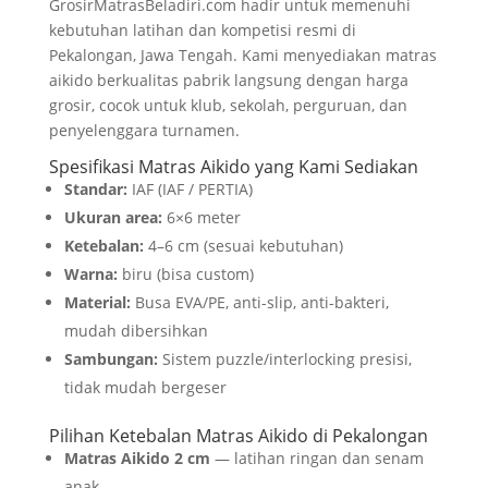
GrosirMatrasBeladiri.com hadir untuk memenuhi
kebutuhan latihan dan kompetisi resmi di
Pekalongan, Jawa Tengah. Kami menyediakan matras
aikido berkualitas pabrik langsung dengan harga
grosir, cocok untuk klub, sekolah, perguruan, dan
penyelenggara turnamen.
Spesifikasi Matras Aikido yang Kami Sediakan
Standar:
IAF (IAF / PERTIA)
Ukuran area:
6×6 meter
Ketebalan:
4–6 cm (sesuai kebutuhan)
Warna:
biru (bisa custom)
Material:
Busa EVA/PE, anti-slip, anti-bakteri,
mudah dibersihkan
Sambungan:
Sistem puzzle/interlocking presisi,
tidak mudah bergeser
Pilihan Ketebalan Matras Aikido di Pekalongan
Matras Aikido 2 cm
— latihan ringan dan senam
anak