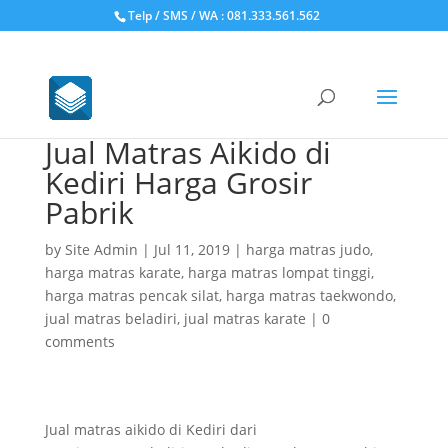
Telp / SMS / WA : 081.333.561.562
Jual Matras Aikido di
Kediri Harga Grosir
Pabrik
by
Site Admin
|
Jul 11, 2019
|
harga matras judo
,
harga matras karate
,
harga matras lompat tinggi
,
harga matras pencak silat
,
harga matras taekwondo
,
jual matras beladiri
,
jual matras karate
|
0
comments
Jual matras aikido di Kediri dari