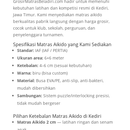
GrosirMatrasBeladiri.com hadir untuk memenuhi
kebutuhan latihan dan kompetisi resmi di Kediri,
Jawa Timur. Kami menyediakan matras aikido
berkualitas pabrik langsung dengan harga grosir,
cocok untuk klub, sekolah, perguruan, dan
penyelenggara turnamen.
Spesifikasi Matras Aikido yang Kami Sediakan
Standar:
IAF (IAF / PERTIA)
Ukuran area:
6×6 meter
Ketebalan:
4–6 cm (sesuai kebutuhan)
Warna:
biru (bisa custom)
Material:
Busa EVA/PE, anti-slip, anti-bakteri,
mudah dibersihkan
Sambungan:
Sistem puzzle/interlocking presisi,
tidak mudah bergeser
Pilihan Ketebalan Matras Aikido di Kediri
Matras Aikido 2 cm
— latihan ringan dan senam
anak