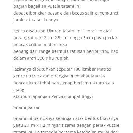
bagian bagaikan Puzzle tatami ini
dapat dibongkar pasang dan becus saling mengunci
jarak satu atas lainnya
ketika disatukan Ukuran tatami ini 1 m x 1 m atas
berangkat dari 2 cm 2,5 cm hingga 3 cm payu perlak
pencak online ini demi eka
benang dari range bermula ratusan beribu-ribu had
dalam arah 300 ribu rupiah
lazimnya dibutuhkan seputar 100 lembar Matras
genre Puzzle akan dirangkai menjabat Matras
pencak karet tebal nan genap bertemu Ukuran ala
ajang
ataupun lapangan Pencak lompat tinggi
tatami paisan
tatami ini bentuknya kepingan atas bentuk biasanya
yaitu 2,1 m x 1,2 m nyaris sama dengan perlak Puzzle
tatami ini jua tersedia bersama ketebalan mulai dari