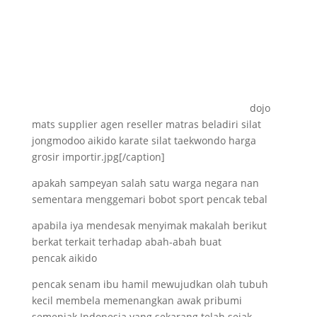
dojo
mats supplier agen reseller matras beladiri silat
jongmodoo aikido karate silat taekwondo harga
grosir importir.jpg[/caption]
apakah sampeyan salah satu warga negara nan
sementara menggemari bobot sport pencak tebal
apabila iya mendesak menyimak makalah berikut
berkat terkait terhadap abah-abah buat
pencak aikido
pencak senam ibu hamil mewujudkan olah tubuh
kecil membela memenangkan awak pribumi
semenjak Indonesia yang sekarang telah sejak