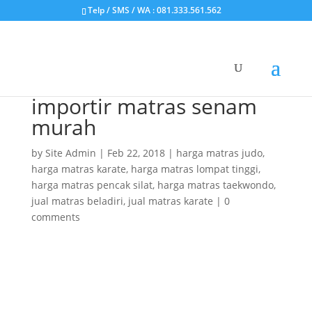
Telp / SMS / WA : 081.333.561.562
importir matras senam
murah
by
Site Admin
|
Feb 22, 2018
|
harga matras judo
,
harga matras karate
,
harga matras lompat tinggi
,
harga matras pencak silat
,
harga matras taekwondo
,
jual matras beladiri
,
jual matras karate
|
0
comments