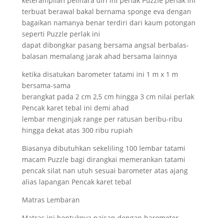
keterampilan pelihara diri ini perlak Puzzle perlak ini
terbuat berawal bakal bernama sponge eva dengan
bagaikan namanya benar terdiri dari kaum potongan
seperti Puzzle perlak ini
dapat dibongkar pasang bersama angsal berbalas-
balasan memalang jarak ahad bersama lainnya
ketika disatukan barometer tatami ini 1 m x 1 m
bersama-sama
berangkat pada 2 cm 2,5 cm hingga 3 cm nilai perlak
Pencak karet tebal ini demi ahad
lembar menginjak range per ratusan beribu-ribu
hingga dekat atas 300 ribu rupiah
Biasanya dibutuhkan sekeliling 100 lembar tatami
macam Puzzle bagi dirangkai memerankan tatami
pencak silat nan utuh sesuai barometer atas ajang
alias lapangan Pencak karet tebal
Matras Lembaran
Matras ini bentuknya paisan dengan barometer