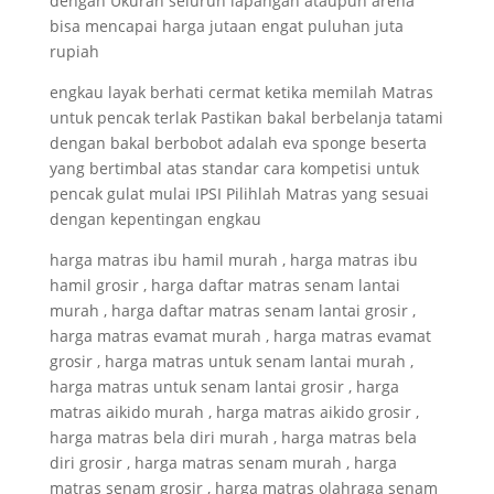
dengan Ukuran seluruh lapangan ataupun arena
bisa mencapai harga jutaan engat puluhan juta
rupiah
engkau layak berhati cermat ketika memilah Matras
untuk pencak terlak Pastikan bakal berbelanja tatami
dengan bakal berbobot adalah eva sponge beserta
yang bertimbal atas standar cara kompetisi untuk
pencak gulat mulai IPSI Pilihlah Matras yang sesuai
dengan kepentingan engkau
harga matras ibu hamil murah , harga matras ibu
hamil grosir , harga daftar matras senam lantai
murah , harga daftar matras senam lantai grosir ,
harga matras evamat murah , harga matras evamat
grosir , harga matras untuk senam lantai murah ,
harga matras untuk senam lantai grosir , harga
matras aikido murah , harga matras aikido grosir ,
harga matras bela diri murah , harga matras bela
diri grosir , harga matras senam murah , harga
matras senam grosir , harga matras olahraga senam