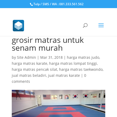
Telp / SMS / WA : 081.333.561.562
grosir matras untuk
senam murah
by
Site Admin
|
Mar 31, 2018
|
harga matras judo
,
harga matras karate
,
harga matras lompat tinggi
,
harga matras pencak silat
,
harga matras taekwondo
,
jual matras beladiri
,
jual matras karate
|
0
comments