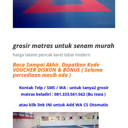
grosir matras untuk senam murah
harga tatami pencak karet tebal modern
Baca Sampai Akhir.
Dapatkan Kode
VOUCHER DISKON & BONUS ( Selama
persediaan masih ada )
Kontak Telp / SMS / WA : untuk tanya2 grosir
matras beladiri : 081.333.561.562 (Bu Iswa )
atau klik link INI untuk Add WA CS Otomatis