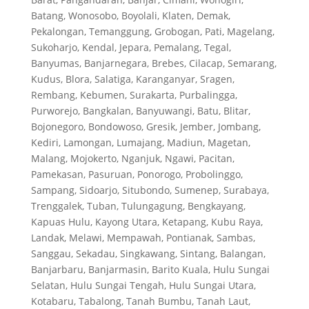
Batang, Wonosobo, Boyolali, Klaten, Demak,
Pekalongan, Temanggung, Grobogan, Pati, Magelang,
Sukoharjo, Kendal, Jepara, Pemalang, Tegal,
Banyumas, Banjarnegara, Brebes, Cilacap, Semarang,
Kudus, Blora, Salatiga, Karanganyar, Sragen,
Rembang, Kebumen, Surakarta, Purbalingga,
Purworejo, Bangkalan, Banyuwangi, Batu, Blitar,
Bojonegoro, Bondowoso, Gresik, Jember, Jombang,
Kediri, Lamongan, Lumajang, Madiun, Magetan,
Malang, Mojokerto, Nganjuk, Ngawi, Pacitan,
Pamekasan, Pasuruan, Ponorogo, Probolinggo,
Sampang, Sidoarjo, Situbondo, Sumenep, Surabaya,
Trenggalek, Tuban, Tulungagung, Bengkayang,
Kapuas Hulu, Kayong Utara, Ketapang, Kubu Raya,
Landak, Melawi, Mempawah, Pontianak, Sambas,
Sanggau, Sekadau, Singkawang, Sintang, Balangan,
Banjarbaru, Banjarmasin, Barito Kuala, Hulu Sungai
Selatan, Hulu Sungai Tengah, Hulu Sungai Utara,
Kotabaru, Tabalong, Tanah Bumbu, Tanah Laut,