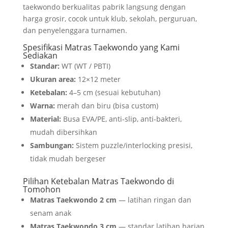
taekwondo berkualitas pabrik langsung dengan
harga grosir, cocok untuk klub, sekolah, perguruan,
dan penyelenggara turnamen.
Spesifikasi Matras Taekwondo yang Kami
Sediakan
Standar:
WT (WT / PBTI)
Ukuran area:
12×12 meter
Ketebalan:
4–5 cm (sesuai kebutuhan)
Warna:
merah dan biru (bisa custom)
Material:
Busa EVA/PE, anti-slip, anti-bakteri,
mudah dibersihkan
Sambungan:
Sistem puzzle/interlocking presisi,
tidak mudah bergeser
Pilihan Ketebalan Matras Taekwondo di
Tomohon
Matras Taekwondo 2 cm
— latihan ringan dan
senam anak
Matras Taekwondo 3 cm
— standar latihan harian