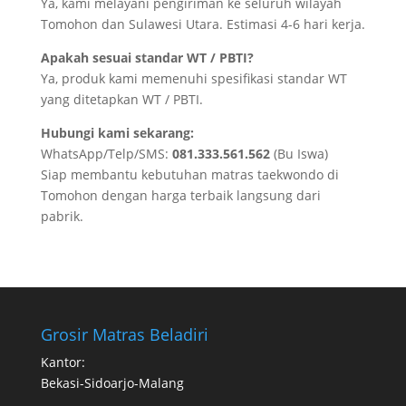
Ya, kami melayani pengiriman ke seluruh wilayah
Tomohon dan Sulawesi Utara. Estimasi 4-6 hari kerja.
Apakah sesuai standar WT / PBTI?
Ya, produk kami memenuhi spesifikasi standar WT
yang ditetapkan WT / PBTI.
Hubungi kami sekarang:
WhatsApp/Telp/SMS:
081.333.561.562
(Bu Iswa)
Siap membantu kebutuhan matras taekwondo di
Tomohon dengan harga terbaik langsung dari
pabrik.
Grosir Matras Beladiri
Kantor:
Bekasi-Sidoarjo-Malang