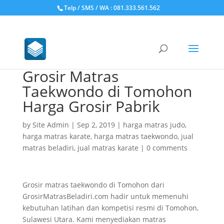
Telp / SMS / WA : 081.333.561.562
Grosir Matras
Taekwondo di Tomohon
Harga Grosir Pabrik
by
Site Admin
|
Sep 2, 2019
|
harga matras judo
,
harga matras karate
,
harga matras taekwondo
,
jual
matras beladiri
,
jual matras karate
|
0 comments
Grosir matras taekwondo di Tomohon dari
GrosirMatrasBeladiri.com hadir untuk memenuhi
kebutuhan latihan dan kompetisi resmi di Tomohon,
Sulawesi Utara. Kami menyediakan matras