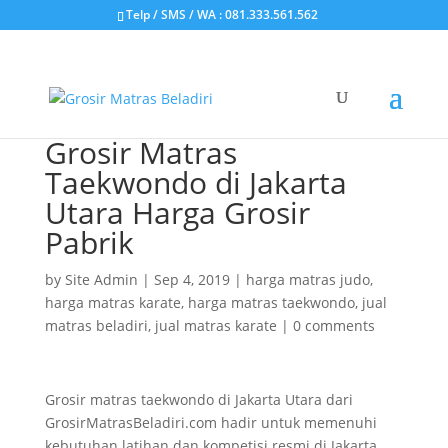
Telp / SMS / WA : 081.333.561.562
Grosir Matras
Taekwondo di Jakarta
Utara Harga Grosir
Pabrik
by
Site Admin
|
Sep 4, 2019
|
harga matras judo
,
harga matras karate
,
harga matras taekwondo
,
jual
matras beladiri
,
jual matras karate
|
0 comments
Grosir matras taekwondo di Jakarta Utara dari
GrosirMatrasBeladiri.com hadir untuk memenuhi
kebutuhan latihan dan kompetisi resmi di Jakarta