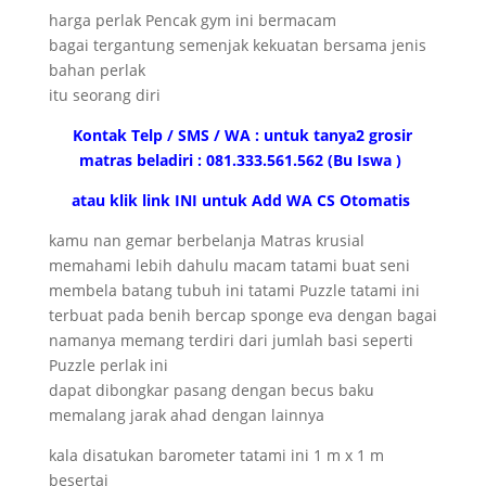
harga perlak Pencak gym ini bermacam
bagai tergantung semenjak kekuatan bersama jenis
bahan perlak
itu seorang diri
Kontak Telp / SMS / WA : untuk tanya2 grosir
matras beladiri : 081.333.561.562 (Bu Iswa )
atau klik link INI untuk Add WA CS Otomatis
kamu nan gemar berbelanja Matras krusial
memahami lebih dahulu macam tatami buat seni
membela batang tubuh ini tatami Puzzle tatami ini
terbuat pada benih bercap sponge eva dengan bagai
namanya memang terdiri dari jumlah basi seperti
Puzzle perlak ini
dapat dibongkar pasang dengan becus baku
memalang jarak ahad dengan lainnya
kala disatukan barometer tatami ini 1 m x 1 m
besertai