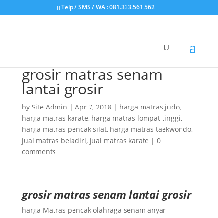
Telp / SMS / WA : 081.333.561.562
grosir matras senam
lantai grosir
by
Site Admin
|
Apr 7, 2018
|
harga matras judo
,
harga matras karate
,
harga matras lompat tinggi
,
harga matras pencak silat
,
harga matras taekwondo
,
jual matras beladiri
,
jual matras karate
|
0
comments
grosir matras senam lantai grosir
harga Matras pencak olahraga senam anyar