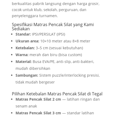
berkualitas pabrik langsung dengan harga grosir,
cocok untuk klub, sekolah, perguruan, dan
penyelenggara turnamen.
Spesifikasi Matras Pencak Silat yang Kami
Sediakan
Standar:
IPSI/PERSILAT (IPSI)
Ukuran area:
10×10 meter atau 8×8 meter
Ketebalan:
3–5 cm (sesuai kebutuhan)
Warna:
merah dan biru (bisa custom)
Material:
Busa EVA/PE, anti-slip, anti-bakteri,
mudah dibersihkan
Sambungan:
Sistem puzzle/interlocking presisi,
tidak mudah bergeser
Pilihan Ketebalan Matras Pencak Silat di Tegal
Matras Pencak Silat 2 cm
— latihan ringan dan
senam anak
Matras Pencak Silat 3 cm
— standar latihan