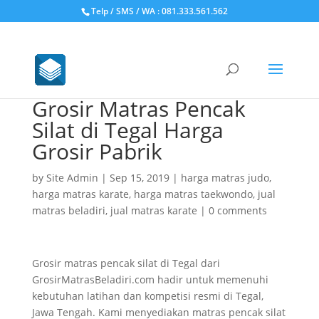
Telp / SMS / WA : 081.333.561.562
Grosir Matras Pencak
Silat di Tegal Harga
Grosir Pabrik
by
Site Admin
|
Sep 15, 2019
|
harga matras judo
,
harga matras karate
,
harga matras taekwondo
,
jual
matras beladiri
,
jual matras karate
|
0 comments
Grosir matras pencak silat di Tegal dari
GrosirMatrasBeladiri.com hadir untuk memenuhi
kebutuhan latihan dan kompetisi resmi di Tegal,
Jawa Tengah. Kami menyediakan matras pencak silat