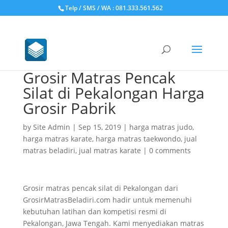
Telp / SMS / WA : 081.333.561.562
Grosir Matras Pencak
Silat di Pekalongan Harga
Grosir Pabrik
by
Site Admin
|
Sep 15, 2019
|
harga matras judo
,
harga matras karate
,
harga matras taekwondo
,
jual
matras beladiri
,
jual matras karate
|
0 comments
Grosir matras pencak silat di Pekalongan dari
GrosirMatrasBeladiri.com hadir untuk memenuhi
kebutuhan latihan dan kompetisi resmi di
Pekalongan, Jawa Tengah. Kami menyediakan matras