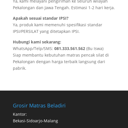
Ya, kami melayani pengiriman ke seluruh wilayah
Pekalongan dan Jawa Tengah. Estimasi 1-2 hari kerja.
Apakah sesuai standar IPSI?
Ya, produk kami memenuhi spesifikasi standar
IPSI/PERSILAT yang ditetapkan IPSI.
Hubungi kami sekarang:
WhatsApp/Telp/SMS:
081.333.561.562
(Bu Iswa)
Siap membantu kebutuhan matras pencak silat di
Pekalongan dengan harga terbaik langsung dari
pabrik.
Grosir Matras Beladiri
Kantor:
Bekasi-Sidoarjo-Malang