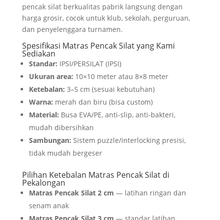
pencak silat berkualitas pabrik langsung dengan
harga grosir, cocok untuk klub, sekolah, perguruan,
dan penyelenggara turnamen.
Spesifikasi Matras Pencak Silat yang Kami
Sediakan
Standar:
IPSI/PERSILAT (IPSI)
Ukuran area:
10×10 meter atau 8×8 meter
Ketebalan:
3–5 cm (sesuai kebutuhan)
Warna:
merah dan biru (bisa custom)
Material:
Busa EVA/PE, anti-slip, anti-bakteri,
mudah dibersihkan
Sambungan:
Sistem puzzle/interlocking presisi,
tidak mudah bergeser
Pilihan Ketebalan Matras Pencak Silat di
Pekalongan
Matras Pencak Silat 2 cm
— latihan ringan dan
senam anak
Matras Pencak Silat 3 cm
— standar latihan