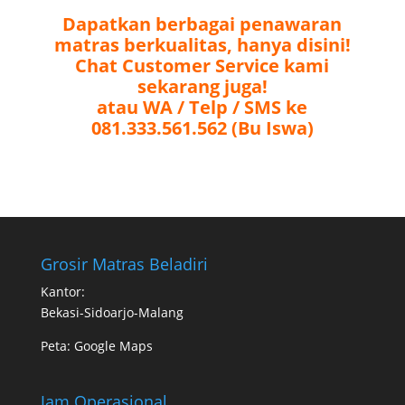
Dapatkan berbagai penawaran
matras berkualitas, hanya disini!
Chat Customer Service kami
sekarang juga!
atau WA / Telp / SMS ke
081.333.561.562 (Bu Iswa)
Grosir Matras Beladiri
Kantor:
Bekasi-Sidoarjo-Malang
Peta:
Google Maps
Jam Operasional