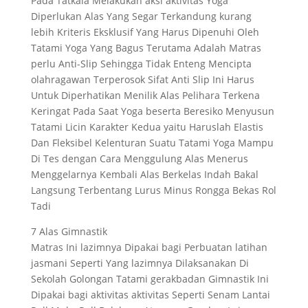
Pada Tatkala Melakukan aksi aktivitas Yoga
Diperlukan Alas Yang Segar Terkandung kurang
lebih Kriteris Eksklusif Yang Harus Dipenuhi Oleh
Tatami Yoga Yang Bagus Terutama Adalah Matras
perlu Anti-Slip Sehingga Tidak Enteng Mencipta
olahragawan Terperosok Sifat Anti Slip Ini Harus
Untuk Diperhatikan Menilik Alas Pelihara Terkena
Keringat Pada Saat Yoga beserta Beresiko Menyusun
Tatami Licin Karakter Kedua yaitu Haruslah Elastis
Dan Fleksibel Kelenturan Suatu Tatami Yoga Mampu
Di Tes dengan Cara Menggulung Alas Menerus
Menggelarnya Kembali Alas Berkelas Indah Bakal
Langsung Terbentang Lurus Minus Rongga Bekas Rol
Tadi
7 Alas Gimnastik
Matras Ini lazimnya Dipakai bagi Perbuatan latihan
jasmani Seperti Yang lazimnya Dilaksanakan Di
Sekolah Golongan Tatami gerakbadan Gimnastik Ini
Dipakai bagi aktivitas aktivitas Seperti Senam Lantai