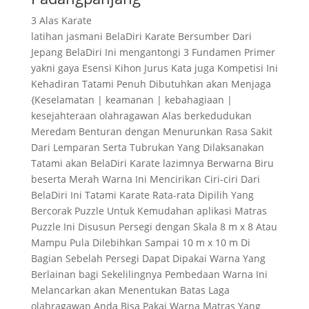
3 Alas Karate
latihan jasmani BelaDiri Karate Bersumber Dari
Jepang BelaDiri Ini mengantongi 3 Fundamen Primer
yakni gaya Esensi Kihon Jurus Kata juga Kompetisi Ini
Kehadiran Tatami Penuh Dibutuhkan akan Menjaga
{Keselamatan | keamanan | kebahagiaan |
kesejahteraan olahragawan Alas berkedudukan
Meredam Benturan dengan Menurunkan Rasa Sakit
Dari Lemparan Serta Tubrukan Yang Dilaksanakan
Tatami akan BelaDiri Karate lazimnya Berwarna Biru
beserta Merah Warna Ini Mencirikan Ciri-ciri Dari
BelaDiri Ini Tatami Karate Rata-rata Dipilih Yang
Bercorak Puzzle Untuk Kemudahan aplikasi Matras
Puzzle Ini Disusun Persegi dengan Skala 8 m x 8 Atau
Mampu Pula Dilebihkan Sampai 10 m x 10 m Di
Bagian Sebelah Persegi Dapat Dipakai Warna Yang
Berlainan bagi Sekelilingnya Pembedaan Warna Ini
Melancarkan akan Menentukan Batas Laga
olahragawan Anda Bisa Pakai Warna Matras Yang