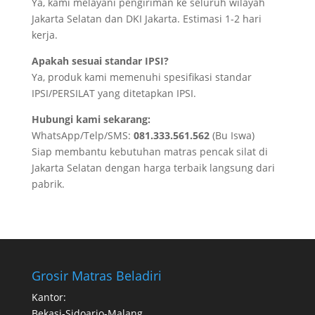
Ya, kami melayani pengiriman ke seluruh wilayah
Jakarta Selatan dan DKI Jakarta. Estimasi 1-2 hari
kerja.
Apakah sesuai standar IPSI?
Ya, produk kami memenuhi spesifikasi standar
IPSI/PERSILAT yang ditetapkan IPSI.
Hubungi kami sekarang:
WhatsApp/Telp/SMS:
081.333.561.562
(Bu Iswa)
Siap membantu kebutuhan matras pencak silat di
Jakarta Selatan dengan harga terbaik langsung dari
pabrik.
Grosir Matras Beladiri
Kantor:
Bekasi-Sidoarjo-Malang