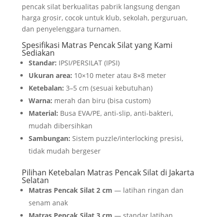
pencak silat berkualitas pabrik langsung dengan
harga grosir, cocok untuk klub, sekolah, perguruan,
dan penyelenggara turnamen.
Spesifikasi Matras Pencak Silat yang Kami
Sediakan
Standar:
IPSI/PERSILAT (IPSI)
Ukuran area:
10×10 meter atau 8×8 meter
Ketebalan:
3–5 cm (sesuai kebutuhan)
Warna:
merah dan biru (bisa custom)
Material:
Busa EVA/PE, anti-slip, anti-bakteri,
mudah dibersihkan
Sambungan:
Sistem puzzle/interlocking presisi,
tidak mudah bergeser
Pilihan Ketebalan Matras Pencak Silat di Jakarta
Selatan
Matras Pencak Silat 2 cm
— latihan ringan dan
senam anak
Matras Pencak Silat 3 cm
— standar latihan