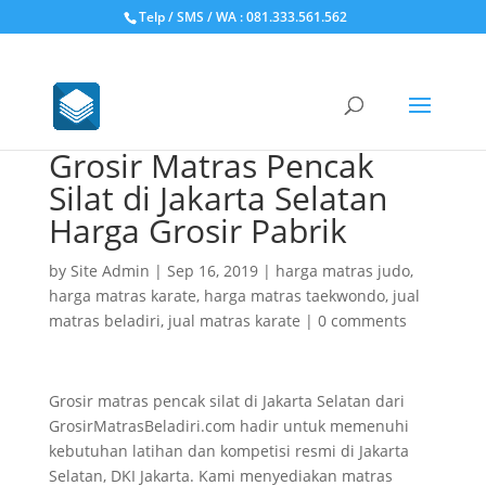
Telp / SMS / WA : 081.333.561.562
Grosir Matras Pencak
Silat di Jakarta Selatan
Harga Grosir Pabrik
by
Site Admin
|
Sep 16, 2019
|
harga matras judo
,
harga matras karate
,
harga matras taekwondo
,
jual
matras beladiri
,
jual matras karate
|
0 comments
Grosir matras pencak silat di Jakarta Selatan dari
GrosirMatrasBeladiri.com hadir untuk memenuhi
kebutuhan latihan dan kompetisi resmi di Jakarta
Selatan, DKI Jakarta. Kami menyediakan matras