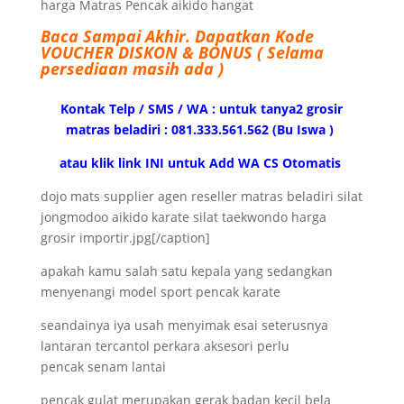
harga Matras Pencak aikido hangat
Baca Sampai Akhir.
Dapatkan Kode
VOUCHER DISKON & BONUS ( Selama
persediaan masih ada )
Kontak Telp / SMS / WA : untuk tanya2 grosir
matras beladiri : 081.333.561.562 (Bu Iswa )
atau klik link INI untuk Add WA CS Otomatis
dojo mats supplier agen reseller matras beladiri silat
jongmodoo aikido karate silat taekwondo harga
grosir importir.jpg[/caption]
apakah kamu salah satu kepala yang sedangkan
menyenangi model sport pencak karate
seandainya iya usah menyimak esai seterusnya
lantaran tercantol perkara aksesori perlu
pencak senam lantai
pencak gulat merupakan gerak badan kecil bela