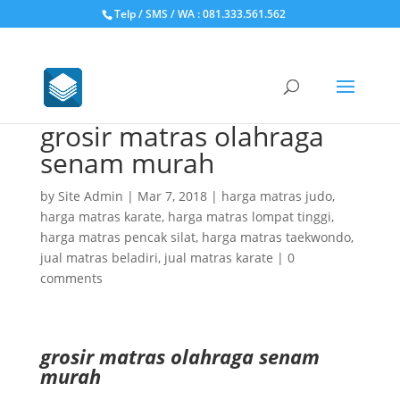
Telp / SMS / WA : 081.333.561.562
grosir matras olahraga
senam murah
by
Site Admin
|
Mar 7, 2018
|
harga matras judo
,
harga matras karate
,
harga matras lompat tinggi
,
harga matras pencak silat
,
harga matras taekwondo
,
jual matras beladiri
,
jual matras karate
|
0
comments
grosir matras olahraga senam
murah