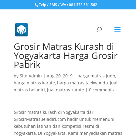
Telp / SMS / WA : 081.333.561.562
Grosir Matras Kurash di
Yogyakarta Harga Grosir
Pabrik
by
Site Admin
|
Aug 20, 2019
|
harga matras judo
,
harga matras karate
,
harga matras taekwondo
,
jual
matras beladiri
,
jual matras karate
|
0 comments
Grosir matras kurash di Yogyakarta dari
GrosirMatrasBeladiri.com hadir untuk memenuhi
kebutuhan latihan dan kompetisi resmi di
Yogyakarta, DI Yogyakarta. Kami menyediakan matras