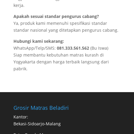
kerja.
Apakah sesuai standar pengurus cabang?
Ya, produk kami memenuhi spesifikasi standar
standar nasional yang ditetapkan pengurus cabang.
Hubungi kami sekarang:
WhatsApp/Telp/SMS:
081.333.561.562
(Bu Iswa)
Siap membantu kebutuhan matras kurash di
Yogyakarta dengan harga terbaik langsung dari
pabrik.
Grosir Matras Beladiri
Kantor:
Bekasi-Sidoarjo-Malang