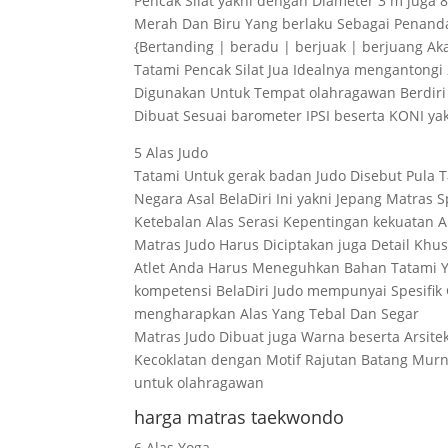
Pencak Silat yakni dengan Diameter 3 m jug
Merah Dan Biru Yang berlaku Sebagai Penanda 
{Bertanding | beradu | berjuak | berjuang 
Tatami Pencak Silat Jua Idealnya mengantongi
Digunakan Untuk Tempat olahragawan Berdiri Pa
Dibuat Sesuai barometer IPSI beserta KONI y
5 Alas Judo
Tatami Untuk gerak badan Judo Disebut Pula T
Negara Asal BelaDiri Ini yakni Jepang Matras S
Ketebalan Alas Serasi Kepentingan kekuatan Al
Matras Judo Harus Diciptakan juga Detail 
Atlet Anda Harus Meneguhkan Bahan Tatami Ya
kompetensi BelaDiri Judo mempunyai Spesifik
mengharapkan Alas Yang Tebal Dan Segar
Matras Judo Dibuat juga Warna beserta Arsite
Kecoklatan dengan Motif Rajutan Batang Mur
untuk olahragawan
harga matras taekwondo
6 Alas Yoga