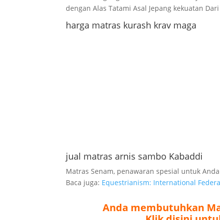
dengan Alas Tatami Asal Jepang kekuatan Dari
harga matras kurash krav maga
jual matras arnis sambo Kabaddi
Matras Senam, penawaran spesial untuk Anda
Baca juga:
Equestrianism: International Federat
Anda membutuhkan Matr
Klik disini un
Atau WA / Telp 