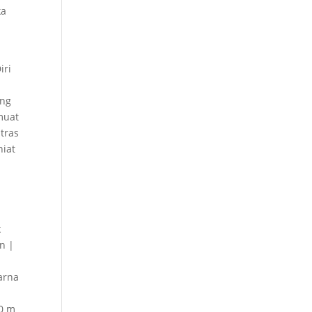
ka
iri
ang
muat
tras
niat
k
n |
arna
10 m