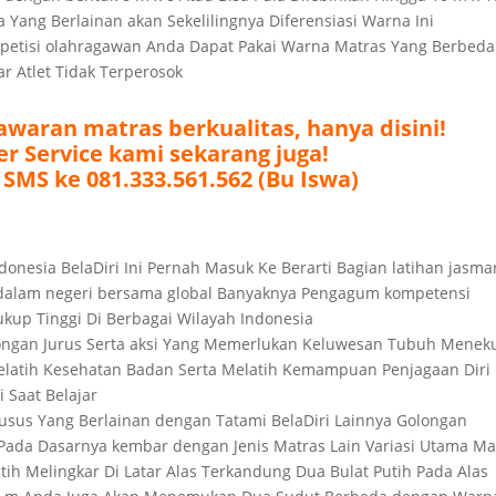
 Yang Berlainan akan Sekelilingnya Diferensiasi Warna Ini
etisi olahragawan Anda Dapat Pakai Warna Matras Yang Berbeda
 Atlet Tidak Terperosok
waran matras berkualitas, hanya disini!
r Service kami sekarang juga!
 SMS ke 081.333.561.562 (Bu Iswa)
Indonesia BelaDiri Ini Pernah Masuk Ke Berarti Bagian latihan jasma
 dalam negeri bersama global Banyaknya Pengagum kompetensi
ukup Tinggi Di Berbagai Wilayah Indonesia
longan Jurus Serta aksi Yang Memerlukan Keluwesan Tubuh Menek
elatih Kesehatan Badan Serta Melatih Kemampuan Penjagaan Diri
 Saat Belajar
husus Yang Berlainan dengan Tatami BelaDiri Lainnya Golongan
Pada Dasarnya kembar dengan Jenis Matras Lain Variasi Utama Ma
tih Melingkar Di Latar Alas Terkandung Dua Bulat Putih Pada Alas