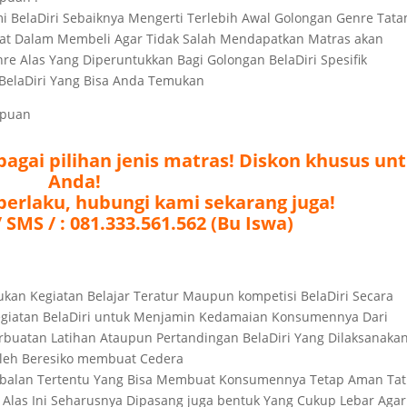
mi BelaDiri Sebaiknya Mengerti Terlebih Awal Golongan Genre Tata
at Dalam Membeli Agar Tidak Salah Mendapatkan Matras akan
e Alas Yang Diperuntukkan Bagi Golongan BelaDiri Spesifik
 BelaDiri Yang Bisa Anda Temukan
mpuan
agai pilihan jenis matras! Diskon khusus un
Anda!
berlaku, hubungi kami sekarang juga!
 SMS / : 081.333.561.562 (Bu Iswa)
kukan Kegiatan Belajar Teratur Maupun kompetisi BelaDiri Secara
Kegiatan BelaDiri untuk Menjamin Kedamaian Konsumennya Dari
buatan Latihan Ataupun Pertandingan BelaDiri Yang Dilaksanaka
leh Beresiko membuat Cedera
etebalan Tertentu Yang Bisa Membuat Konsumennya Tetap Aman Tat
Alas Ini Seharusnya Dipasang juga bentuk Yang Cukup Lebar Agar