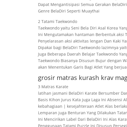
Dapat Mengantisipasi Semua Gerakan BelaDiri
Genre BelaDiri Seperti Muaythai
2 Tatami Taekwondo
Taekwondo yaitu Seni Bela Diri Asal Korea Yan
Ini Mengutamakan hantaman Berbentuk aksi T
Penyelarasan aksi aktivitas lengan Dan Kaki
Dipakai bagi BelaDiri Taekwondo lazimnya ya
Juga Beberapa Daerah Belajar Taekwondo Ya
Taekwondo Biasanya Disusun Bujur dengan Wa
akan Menentukan Garis Bagi Atlet Yang berju
grosir matras kurash krav m
3 Matras Karate
latihan jasmani BelaDiri Karate Bersumber Da
Basis Kihon Jurus Kata juga Laga Ini Absens
kebahagiaan | kesejahteraan Atlet Alas ber
Lemparan juga Benturan Yang Dilakukan Tatam
Ini Mencirikan Label Dari BelaDiri Ini Alas Ka
Penggunaan Tatami Puzzle Ini Disusun Persegi