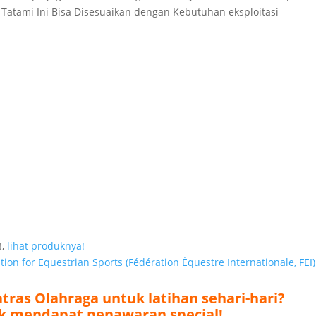
 Tatami Ini Bisa Disesuaikan dengan Kebutuhan eksploitasi
!,
lihat produknya!
ion for Equestrian Sports (Fédération Équestre Internationale, FEI)
as Olahraga untuk latihan sehari-hari?
tuk mendapat penawaran special!
/ SMS : 081.333.561.562 (Bu Iswa)