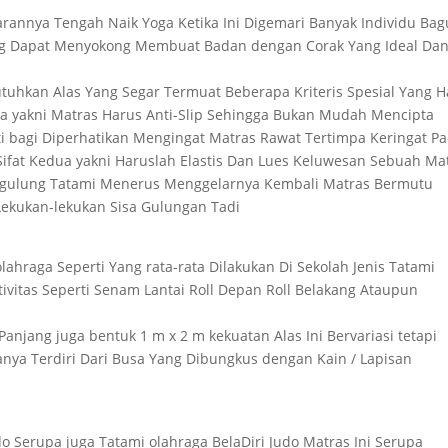
narannya Tengah Naik Yoga Ketika Ini Digemari Banyak Individu Bag
ng Dapat Menyokong Membuat Badan dengan Corak Yang Ideal Da
i
butuhkan Alas Yang Segar Termuat Beberapa Kriteris Spesial Yang 
a yakni Matras Harus Anti-Slip Sehingga Bukan Mudah Mencipta
esti bagi Diperhatikan Mengingat Matras Rawat Tertimpa Keringat P
Sifat Kedua yakni Haruslah Elastis Dan Lues Keluwesan Sebuah Ma
gulung Tatami Menerus Menggelarnya Kembali Matras Bermutu
ekukan-lekukan Sisa Gulungan Tadi
lahraga Seperti Yang rata-rata Dilakukan Di Sekolah Jenis Tatami
tivitas Seperti Senam Lantai Roll Depan Roll Belakang Ataupun
anjang juga bentuk 1 m x 2 m kekuatan Alas Ini Bervariasi tetapi
sanya Terdiri Dari Busa Yang Dibungkus dengan Kain / Lapisan
 Serupa juga Tatami olahraga BelaDiri Judo Matras Ini Serupa