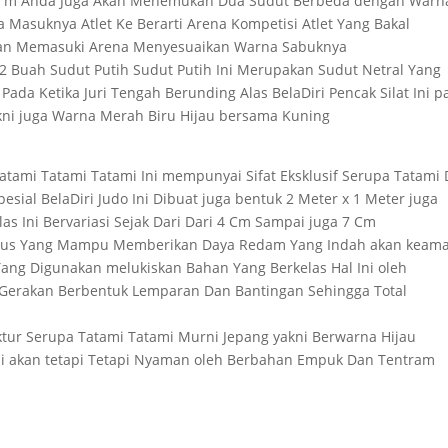
a 8 m Anda Juga Akan Menemukan Dua Sudut Berbeda dengan Warn
Masuknya Atlet Ke Berarti Arena Kompetisi Atlet Yang Bakal
Akan Memasuki Arena Menyesuaikan Warna Sabuknya
 2 Buah Sudut Putih Sudut Putih Ini Merupakan Sudut Netral Yang
da Ketika Juri Tengah Berunding Alas BelaDiri Pencak Silat Ini p
akni juga Warna Merah Biru Hijau bersama Kuning
atami Tatami Tatami Ini mempunyai Sifat Eksklusif Serupa Tatami 
pesial BelaDiri Judo Ini Dibuat juga bentuk 2 Meter x 1 Meter juga
as Ini Bervariasi Sejak Dari Dari 4 Cm Sampai juga 7 Cm
Khusus Yang Mampu Memberikan Daya Redam Yang Indah akan keam
ng Digunakan melukiskan Bahan Yang Berkelas Hal Ini oleh
 Gerakan Berbentuk Lemparan Dan Bantingan Sehingga Total
ktur Serupa Tatami Tatami Murni Jepang yakni Berwarna Hijau
ni akan tetapi Tetapi Nyaman oleh Berbahan Empuk Dan Tentram