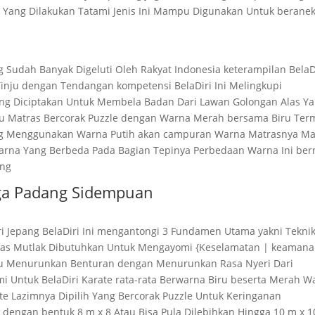
 Yang Dilakukan Tatami Jenis Ini Mampu Digunakan Untuk berane
g Sudah Banyak Digeluti Oleh Rakyat Indonesia keterampilan BelaD
inju dengan Tendangan kompetensi BelaDiri Ini Melingkupi
 Yang Diciptakan Untuk Membela Badan Dari Lawan Golongan Alas Y
itu Matras Bercorak Puzzle dengan Warna Merah bersama Biru Ter
ng Menggunakan Warna Putih akan campuran Warna Matrasnya Ma
rna Yang Berbeda Pada Bagian Tepinya Perbedaan Warna Ini ber
ang
aga Padang Sidempuan
ri Jepang BelaDiri Ini mengantongi 3 Fundamen Utama yakni Tekni
i Alas Mutlak Dibutuhkan Untuk Mengayomi {Keselamatan | keamana
laku Menurunkan Benturan dengan Menurunkan Rasa Nyeri Dari
i Untuk BelaDiri Karate rata-rata Berwarna Biru beserta Merah W
rate Lazimnya Dipilih Yang Bercorak Puzzle Untuk Keringanan
 dengan bentuk 8 m x 8 Atau Bisa Pula Dilebihkan Hingga 10 m x 