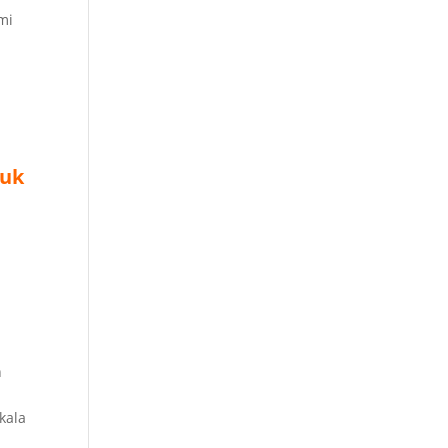
mi
tuk
n
kala