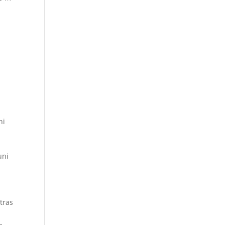
ni
uni
tras