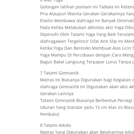
Golongan latihan jasmani Ini Tatkala Ini Kete
Pria Ataupun Wanita Gerakan Gerakannya Ya
Elastis Membawa olahraga Ini Banyak Diminat
Pada Ketika Melakukan aktivitas aksi Yoga Di
Dipenuhi Oleh Tatami Yoga Yang Baik Terutam
olahragawan Tergelincir Sifat Anti Slip Ini M
Ketika Yoga Dan Beresiko Membuat Alas Licin 
Yoga Mampu Di Percobaan dengan Cara Meng
Bagus Bakal Langsung Terpapar Lurus Tanpa L
7 Tatami Gimnastik
Matras Ini Biasanya Digunakan bagi Kegiatan o
olahraga Gimnastik Ini Digunakan akan aksi ak
Gerakan Lainnya
Tatami Gimnastik Biasanya Berbentuk Persegi P
Ukuran Yang Standar yaitu 15 cm Alas ini Bia
Pembalut
8 Tatami Aikido
Matras Yang Digunakan akan Belahannya Aikido