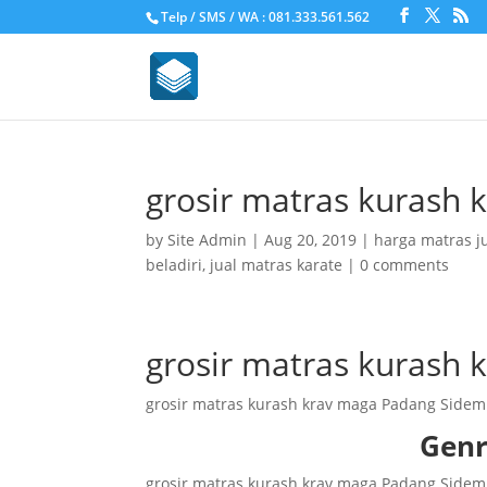
Telp / SMS / WA : 081.333.561.562
grosir matras kurash
by
Site Admin
|
Aug 20, 2019
|
harga matras j
beladiri
,
jual matras karate
|
0 comments
grosir matras kurash
grosir matras kurash krav maga Padang Sidem
Genr
grosir matras kurash krav maga Padang Sidem