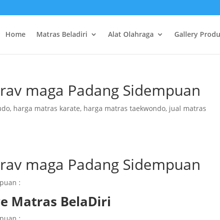
Home
Matras Beladiri
Alat Olahraga
Gallery Prod
 krav maga Padang Sidempuan
udo
,
harga matras karate
,
harga matras taekwondo
,
jual matras
 krav maga Padang Sidempuan
puan :
e Matras BelaDiri
puan :