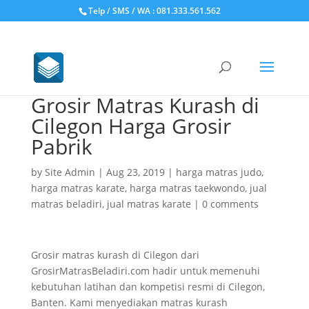
Telp / SMS / WA : 081.333.561.562
Grosir Matras Kurash di
Cilegon Harga Grosir
Pabrik
by
Site Admin
|
Aug 23, 2019
|
harga matras judo
,
harga matras karate
,
harga matras taekwondo
,
jual
matras beladiri
,
jual matras karate
|
0 comments
Grosir matras kurash di Cilegon dari
GrosirMatrasBeladiri.com hadir untuk memenuhi
kebutuhan latihan dan kompetisi resmi di Cilegon,
Banten. Kami menyediakan matras kurash