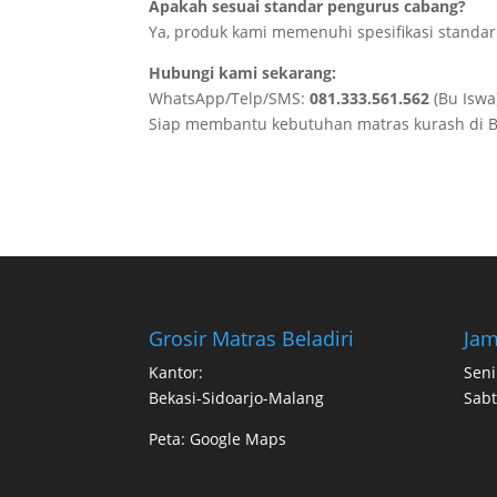
Apakah sesuai standar pengurus cabang?
Ya, produk kami memenuhi spesifikasi standar
Hubungi kami sekarang:
WhatsApp/Telp/SMS:
081.333.561.562
(Bu Iswa
Siap membantu kebutuhan matras kurash di B
Grosir Matras Beladiri
Jam
Kantor:
Seni
Bekasi-Sidoarjo-Malang
Sabt
Peta:
Google Maps