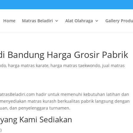
Home
Matras Beladiri
Alat Olahraga
Gallery Prod
di Bandung Harga Grosir Pabrik
udo
,
harga matras karate
,
harga matras taekwondo
,
jual matras
MatrasBeladiri.com hadir untuk memenuhi kebutuhan latihan dan
i menyediakan matras kurash berkualitas pabrik langsung dengan
guruan, dan penyelenggara turnamen.
h yang Kami Sediakan
)