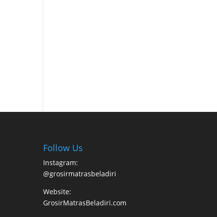
Follow Us
Instagram:
@grosirmatrasbeladiri
Website:
GrosirMatrasBeladiri.com