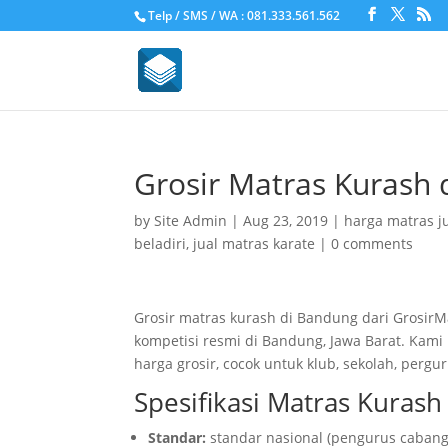
Telp / SMS / WA : 081.333.561.562
Grosir Matras Kurash 
by
Site Admin
|
Aug 23, 2019
|
harga matras j
beladiri
,
jual matras karate
|
0 comments
Grosir matras kurash di Bandung dari Grosir
kompetisi resmi di Bandung, Jawa Barat. Kam
harga grosir, cocok untuk klub, sekolah, per
Spesifikasi Matras Kuras
Standar:
standar nasional (pengurus cabang