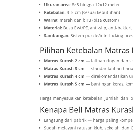
Ukuran area:
8×8 hingga 12×12 meter
Ketebalan:
3–5 cm (sesuai kebutuhan)
Warna:
merah dan biru (bisa custom)
Material:
Busa EVA/PE, anti-slip, anti-bakter
Sambungan:
Sistem puzzle/interlocking pre
Pilihan Ketebalan Matras
Matras Kurash 2 cm
— latihan ringan dan 
Matras Kurash 3 cm
— standar latihan haria
Matras Kurash 4 cm
— direkomendasikan un
Matras Kurash 5 cm
— bantingan keras, komp
Harga menyesuaikan ketebalan, jumlah, dan l
Kenapa Beli Matras Kuras
Langsung dari pabrik — harga paling kompet
Sudah melayani ratusan klub, sekolah, dan 