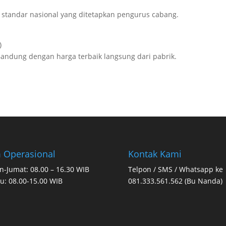
 standar nasional yang ditetapkan pengurus cabang.
)
andung dengan harga terbaik langsung dari pabrik.
 Operasional
Kontak Kami
n-Jumat: 08.00 – 16.30 WIB
Telpon / SMS / Whatsapp ke
u: 08.00-15.00 WIB
081.333.561.562 (Bu Nanda)