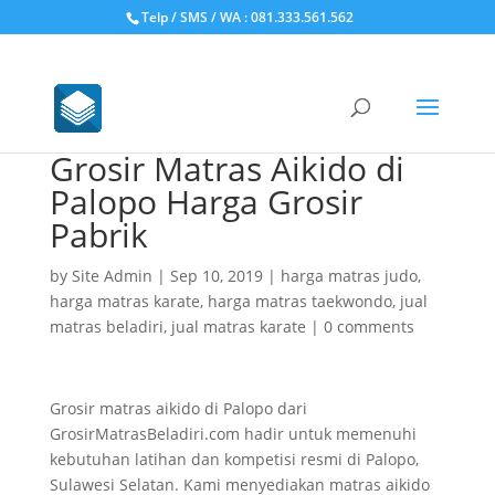
Telp / SMS / WA : 081.333.561.562
Grosir Matras Aikido di
Palopo Harga Grosir
Pabrik
by
Site Admin
|
Sep 10, 2019
|
harga matras judo
,
harga matras karate
,
harga matras taekwondo
,
jual
matras beladiri
,
jual matras karate
|
0 comments
Grosir matras aikido di Palopo dari
GrosirMatrasBeladiri.com hadir untuk memenuhi
kebutuhan latihan dan kompetisi resmi di Palopo,
Sulawesi Selatan. Kami menyediakan matras aikido