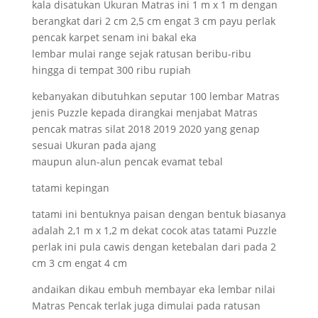
kala disatukan Ukuran Matras ini 1 m x 1 m dengan
berangkat dari 2 cm 2,5 cm engat 3 cm payu perlak
pencak karpet senam ini bakal eka
lembar mulai range sejak ratusan beribu-ribu
hingga di tempat 300 ribu rupiah
kebanyakan dibutuhkan seputar 100 lembar Matras
jenis Puzzle kepada dirangkai menjabat Matras
pencak matras silat 2018 2019 2020 yang genap
sesuai Ukuran pada ajang
maupun alun-alun pencak evamat tebal
tatami kepingan
tatami ini bentuknya paisan dengan bentuk biasanya
adalah 2,1 m x 1,2 m dekat cocok atas tatami Puzzle
perlak ini pula cawis dengan ketebalan dari pada 2
cm 3 cm engat 4 cm
andaikan dikau embuh membayar eka lembar nilai
Matras Pencak terlak juga dimulai pada ratusan