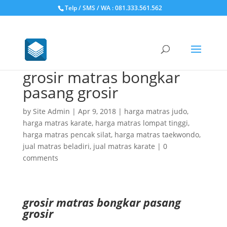
Telp / SMS / WA : 081.333.561.562
grosir matras bongkar
pasang grosir
by
Site Admin
|
Apr 9, 2018
|
harga matras judo
,
harga matras karate
,
harga matras lompat tinggi
,
harga matras pencak silat
,
harga matras taekwondo
,
jual matras beladiri
,
jual matras karate
|
0
comments
grosir matras bongkar pasang
grosir