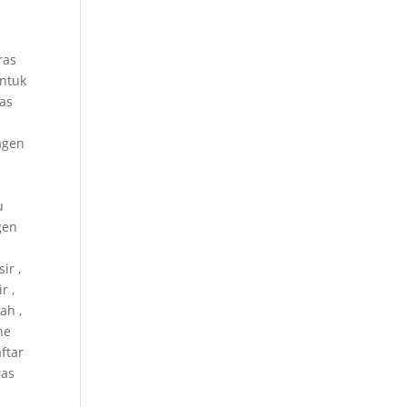
ras
untuk
ras
 agen
u
gen
ir ,
r ,
ah ,
ne
ftar
ras