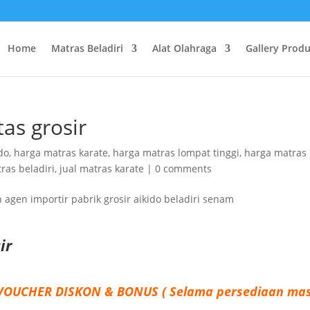
Home
Matras Beladiri
Alat Olahraga
Gallery Prod
tas grosir
do
,
harga matras karate
,
harga matras lompat tinggi
,
harga matras
tras beladiri
,
jual matras karate
|
0 comments
ir
r
VOUCHER DISKON & BONUS ( Selama persediaan mas