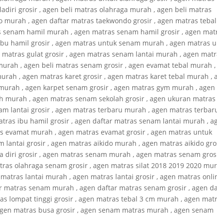
adiri grosir , agen beli matras olahraga murah , agen beli matras
o murah , agen daftar matras taekwondo grosir , agen matras tebal
as senam hamil murah , agen matras senam hamil grosir , agen mat
bu hamil grosir , agen matras untuk senam murah , agen matras 
 matras gulat grosir , agen matras senam lantai murah , agen mat
murah , agen beli matras senam grosir , agen evamat tebal murah ,
urah , agen matras karet grosir , agen matras karet tebal murah ,
 murah , agen karpet senam grosir , agen matras gym murah , agen
h murah , agen matras senam sekolah grosir , agen ukuran matras
m lantai grosir , agen matras terbaru murah , agen matras terbar
atras ibu hamil grosir , agen daftar matras senam lantai murah , a
as evamat murah , agen matras evamat grosir , agen matras untuk
lantai grosir , agen matras aikido murah , agen matras aikido gros
a diri grosir , agen matras senam murah , agen matras senam grosi
as olahraga senam grosir , agen matras silat 2018 2019 2020 mur
 matras lantai murah , agen matras lantai grosir , agen matras onli
ar matras senam murah , agen daftar matras senam grosir , agen da
as lompat tinggi grosir , agen matras tebal 3 cm murah , agen mat
 agen matras busa grosir , agen senam matras murah , agen senam