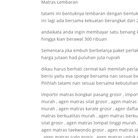
Matras Lembaran
tatami ini bentuknya lembaran dengan bentuk 
ini lagi ada bersama kekuatan berangkat dari
andaikata anda ingin membayar satu benang ku
hingga kian berawal 300 ribuan
Sementara jika embuh berbelanja paket perla
harga jutaan had puluhan juta rupiah
dikau harus berhati cermat kali memilah perl
berisi yaitu eva sponge bersama nan sesuai b
Pilihlah tatami nan sesuai bersama kebutuhan
importir matras bongkar pasang grosir , import
murah , agen matras silat grosir , agen matras
murah , agen matras karate grosir , agen daft
matras berkualitas murah , agen matras berkua
silat grosir , agen matras lompat tinggi murah
agen matras taekwondo grosir , agen matras o
, agen matras judo grosir , agen matras untuk