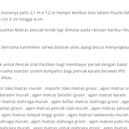
biasanya yaitu 2,1 m x 1,2 m Hampir kembar atas tatami Puzzle ta
 2 cm 3 cm hingga 4 cm
alitas Matras pencak terlak lagi dimulai pada ratusan beribu-rib
k bersama barometer sarwa dataran alias ajang becus menjangka
ak untuk Pencak silat Pastikan bagi membayar perlak dengan bakal
ersama standar sistem kompetisi bagi pencak karate berawal IPSI
 dikau
ir toko matras murah , importir toko matras grosir , agen matras si
 beladiri murah , agen matras beladiri grosir , agen matras karate
ar matras olahraga murah , agen daftar matras olahraga grosir , ag
litas grosir , agen matras pencak silat murah , agen matras penca
 , agen matras lompat tinggi grosir , agen matras taekwondo murah 
lahraga murah , agen matras olahraga grosir , agen matras judo 
 olahraga murah , agen matras untuk olahraga grosir , agen matras