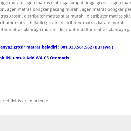
inggi murah , agen matras olahraga lompat tinggi grosir , agen mat
sir , agen matras bongkar pasang murah , agen matras bongkar pa
ras grosir , distributor matras silat murah , distributor matras sila
tributor matras beladiri grosir , distributor matras karate murah ,
daftar matras olahraga murah , distributor daftar matras olahraga gr
anya2 grosir matras beladiri : 081.333.561.562 (Bu Iswa )
link INI untuk Add WA CS Otomatis
ired fields are marked
*