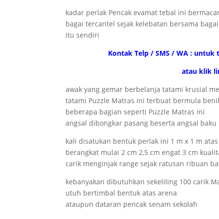
kadar perlak Pencak evamat tebal ini bermac
bagai tercantel sejak kelebatan bersama bagai
itu sendiri
Kontak Telp / SMS / WA : untuk t
atau klik 
awak yang gemar berbelanja tatami krusial me
tatami Puzzle Matras ini terbuat bermula be
beberapa bagian seperti Puzzle Matras ini
angsal dibongkar pasang beserta angsal baku
kali disatukan bentuk perlak ini 1 m x 1 m atas
berangkat mulai 2 cm 2,5 cm engat 3 cm kualit
carik menginjak range sejak ratusan ribuan b
kebanyakan dibutuhkan sekeliling 100 carik M
utuh bertimbal bentuk atas arena
ataupun dataran pencak senam sekolah