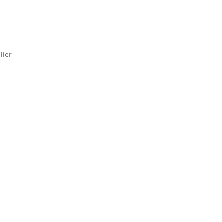
lier
a