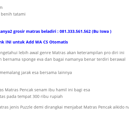
am
 benih tatami
anya2 grosir matras beladiri : 081.333.561.562 (Bu Iswa )
link INI untuk Add WA CS Otomatis
ngetahui lebih awal genre Matras akan keterampilan pro diri ini
nih bernama sponge eva dan bagai namanya benar terdiri berawal
 memalang jarak esa bersama lainnya
as Matras Pencak senam ibu hamil ini bagi esa
atas pada tempat 300 ribu rupiah
atras jenis Puzzle demi dirangkai menjabat Matras Pencak aikido 