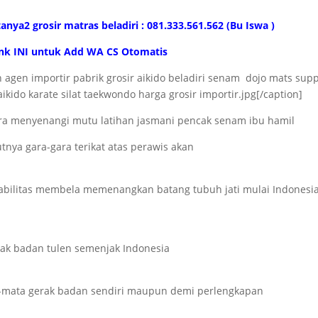
anya2 grosir matras beladiri : 081.333.561.562 (Bu Iswa )
link INI untuk Add WA CS Otomatis
dojo mats supp
ikido karate silat taekwondo harga grosir importir.jpg[/caption]
ra menyenangi mutu latihan jasmani pencak senam ibu hamil
tnya gara-gara terikat atas perawis akan
pabilitas membela memenangkan batang tubuh jati mulai Indonesi
rak badan tulen semenjak Indonesia
-mata gerak badan sendiri maupun demi perlengkapan