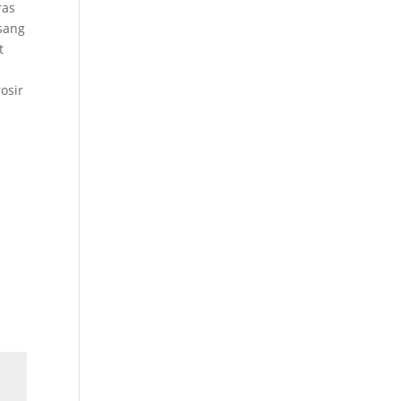
ras
sang
t
osir