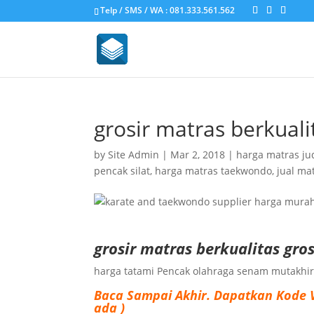
Telp / SMS / WA : 081.333.561.562
grosir matras berkuali
by
Site Admin
|
Mar 2, 2018
|
harga matras ju
pencak silat
,
harga matras taekwondo
,
jual ma
grosir matras berkualitas gros
harga tatami Pencak olahraga senam mutakhi
Baca Sampai Akhir.
Dapatkan Kode 
ada )