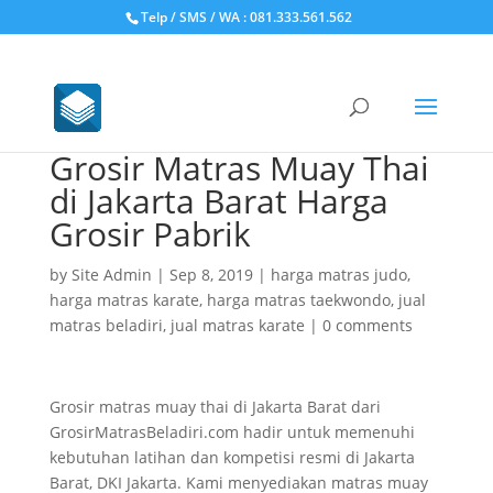
Telp / SMS / WA : 081.333.561.562
Grosir Matras Muay Thai
di Jakarta Barat Harga
Grosir Pabrik
by
Site Admin
|
Sep 8, 2019
|
harga matras judo
,
harga matras karate
,
harga matras taekwondo
,
jual
matras beladiri
,
jual matras karate
|
0 comments
Grosir matras muay thai di Jakarta Barat dari
GrosirMatrasBeladiri.com hadir untuk memenuhi
kebutuhan latihan dan kompetisi resmi di Jakarta
Barat, DKI Jakarta. Kami menyediakan matras muay