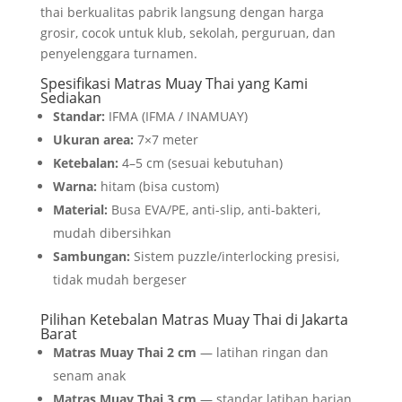
thai berkualitas pabrik langsung dengan harga
grosir, cocok untuk klub, sekolah, perguruan, dan
penyelenggara turnamen.
Spesifikasi Matras Muay Thai yang Kami
Sediakan
Standar:
IFMA (IFMA / INAMUAY)
Ukuran area:
7×7 meter
Ketebalan:
4–5 cm (sesuai kebutuhan)
Warna:
hitam (bisa custom)
Material:
Busa EVA/PE, anti-slip, anti-bakteri,
mudah dibersihkan
Sambungan:
Sistem puzzle/interlocking presisi,
tidak mudah bergeser
Pilihan Ketebalan Matras Muay Thai di Jakarta
Barat
Matras Muay Thai 2 cm
— latihan ringan dan
senam anak
Matras Muay Thai 3 cm
— standar latihan harian