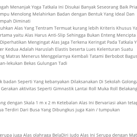
ngah Menanjak Yoga Tatkala Ini Disukai Banyak Seseorang Baik Pri
ampu Menolong Melahirkan Badan dengan Bentuk Yang Ideal Dan
impah Diminati
tuhkan Alas Yang Tentram Termuat kurang lebih Kriteris Khusus Y
rtama yaitu Alas Harus Anti-Slip Sehingga Bukan Enteng Mencipta
uk Diperhatikan Mengingat Alas Jaga Terkena Keringat Pada Tatkala 
er Kedua Adalah Haruslah Elastis beserta Lues Kelenturan Suatu
ung Matras Menerus Menggelarnya Kembali Tatami Berbobot Bagu
an-lekukan Bekas Gulungan Tadi
erak badan Seperti Yang kebanyakan Dilaksanakan Di Sekolah Golon
Gerakan aktivitas Seperti Gimnastik Lantai Roll Muka Roll Belakan
g dengan Skala 1 m x 2 m Ketebalan Alas Ini Bervariasi akan teta
nya Terdiri Dari Busa Yang Dibungkus juga Kain / tumpukan
erupa juga Alas olahraga BelaDiri Judo Alas Ini Serupa dengan Ma