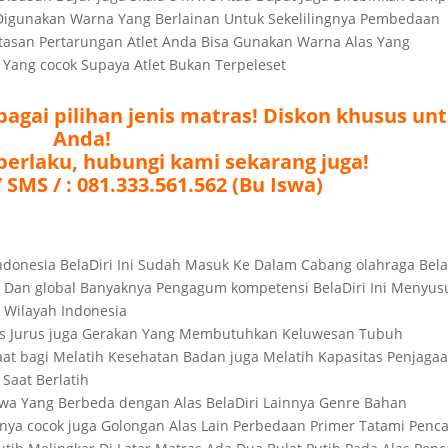
Digunakan Warna Yang Berlainan Untuk Sekelilingnya Pembedaan
asan Pertarungan Atlet Anda Bisa Gunakan Warna Alas Yang
 Yang cocok Supaya Atlet Bukan Terpeleset
agai pilihan jenis matras! Diskon khusus un
Anda!
berlaku, hubungi kami sekarang juga!
 SMS / : 081.333.561.562 (Bu Iswa)
 Indonesia BelaDiri Ini Sudah Masuk Ke Dalam Cabang olahraga Bela
l Dan global Banyaknya Pengagum kompetensi BelaDiri Ini Menyus
m Wilayah Indonesia
enis Jurus juga Gerakan Yang Membutuhkan Keluwesan Tubuh
at bagi Melatih Kesehatan Badan juga Melatih Kapasitas Penjaga
Saat Berlatih
imewa Yang Berbeda dengan Alas BelaDiri Lainnya Genre Bahan
nya cocok juga Golongan Alas Lain Perbedaan Primer Tatami Penc