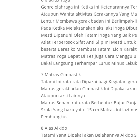
Genre olahraga Ini Ketika Ini Ketenarannya Te
Ataupun Wanita aktivitas Gerakannya Yang M
Lentur Membawa gerak badan Ini Berlimpah-l
Pada Ketika Melaksanakan aksi aksi Yoga Dibu
Mesti Dipenuhi Oleh Tatami Yoga Yang Baik Pe
Atlet Terperosok Sifat Anti Slip Ini Mesti Unt
beserta Beresiko Membuat Tatami Licin Karakt
Matras Yoga Dapat Di Tes juga Cara Menggul
Bakal Langsung Terhampar Lurus Minus Lekuk
7 Matras Gimnastik
Tatami Ini rata-rata Dipakai bagi Kegiatan g
Matras gerakbadan Gimnastik Ini Dipakai akan 
Ataupun aksi Lainnya
Matras Senam rata-rata Berbentuk Bujur Panjan
Skala Yang baku yaitu 15 cm Matras ini lazim
Pembungkus
8 Alas Aikido
Tatami Yang Dipakai akan Belahannya Aikido S