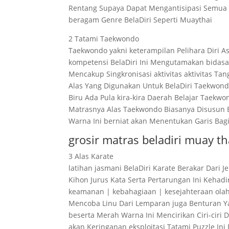
Rentang Supaya Dapat Mengantisipasi Semua a
beragam Genre BelaDiri Seperti Muaythai
2 Tatami Taekwondo
Taekwondo yakni keterampilan Pelihara Diri A
kompetensi BelaDiri Ini Mengutamakan bidasan
Mencakup Singkronisasi aktivitas aktivitas T
Alas Yang Digunakan Untuk BelaDiri Taekwon
Biru Ada Pula kira-kira Daerah Belajar Tae
Matrasnya Alas Taekwondo Biasanya Disusun 
Warna Ini berniat akan Menentukan Garis Bagi
grosir matras beladiri muay t
3 Alas Karate
latihan jasmani BelaDiri Karate Berakar Dari
Kihon Jurus Kata Serta Pertarungan Ini Kehad
keamanan | kebahagiaan | kesejahteraan ol
Mencoba Linu Dari Lemparan juga Benturan Ya
beserta Merah Warna Ini Mencirikan Ciri-ciri D
akan Keringanan eksploitasi Tatami Puzzle Ini