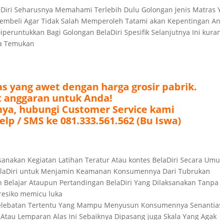
Diri Seharusnya Memahami Terlebih Dulu Golongan Jenis Matras 
Membeli Agar Tidak Salah Memperoleh Tatami akan Kepentingan A
eruntukkan Bagi Golongan BelaDiri Spesifik Selanjutnya Ini kura
da Temukan
 yang awet dengan harga grosir pabrik.
 anggaran untuk Anda!
nya, hubungi Customer Service kami
elp / SMS ke 081.333.561.562 (Bu Iswa)
ksanakan Kegiatan Latihan Teratur Atau kontes BelaDiri Secara Um
 BelaDiri untuk Menjamin Keamanan Konsumennya Dari Tubrukan
 Belajar Ataupun Pertandingan BelaDiri Yang Dilaksanakan Tanpa
siko memicu luka
 kelebatan Tertentu Yang Mampu Menyusun Konsumennya Senantia
 Atau Lemparan Alas Ini Sebaiknya Dipasang juga Skala Yang Agak