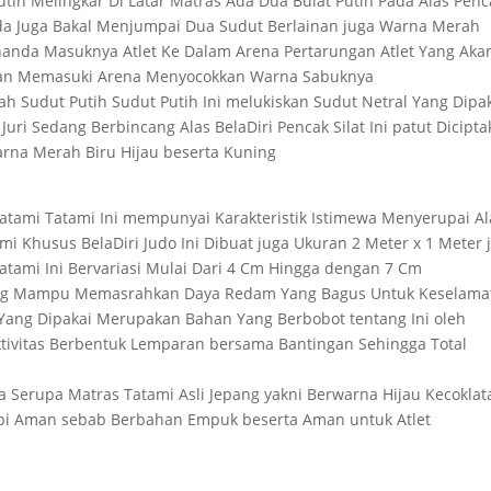
utih Melingkar Di Latar Matras Ada Dua Bulat Putih Pada Alas Penc
nda Juga Bakal Menjumpai Dua Sudut Berlainan juga Warna Merah
anda Masuknya Atlet Ke Dalam Arena Pertarungan Atlet Yang Aka
Akan Memasuki Arena Menyocokkan Warna Sabuknya
uah Sudut Putih Sudut Putih Ini melukiskan Sudut Netral Yang Dipa
uri Sedang Berbincang Alas BelaDiri Pencak Silat Ini patut Dicipt
Warna Merah Biru Hijau beserta Kuning
Tatami Tatami Ini mempunyai Karakteristik Istimewa Menyerupai Al
ami Khusus BelaDiri Judo Ini Dibuat juga Ukuran 2 Meter x 1 Meter 
atami Ini Bervariasi Mulai Dari 4 Cm Hingga dengan 7 Cm
 Yang Mampu Memasrahkan Daya Redam Yang Bagus Untuk Keselama
 Yang Dipakai Merupakan Bahan Yang Berbobot tentang Ini oleh
ktivitas Berbentuk Lemparan bersama Bantingan Sehingga Total
 Serupa Matras Tatami Asli Jepang yakni Berwarna Hijau Kecoklat
tapi Aman sebab Berbahan Empuk beserta Aman untuk Atlet