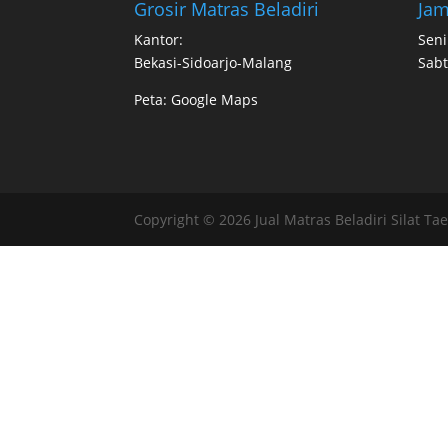
Grosir Matras Beladiri
Jam
Kantor:
Seni
Bekasi-Sidoarjo-Malang
Sabt
Peta:
Google Maps
Copyright © 2026 Jual Matras Beladiri Silat Ta