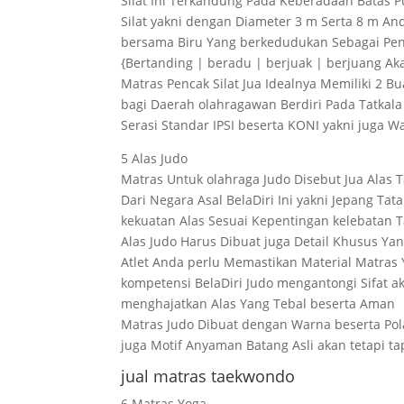
Silat Ini Terkandung Pada Keberadaan Batas P
Silat yakni dengan Diameter 3 m Serta 8 m A
bersama Biru Yang berkedudukan Sebagai Pen
{Bertanding | beradu | berjuak | berjuang 
Matras Pencak Silat Jua Idealnya Memiliki 2 B
bagi Daerah olahragawan Berdiri Pada Tatkala J
Serasi Standar IPSI beserta KONI yakni juga 
5 Alas Judo
Matras Untuk olahraga Judo Disebut Jua Alas 
Dari Negara Asal BelaDiri Ini yakni Jepang Tat
kekuatan Alas Sesuai Kepentingan kelebatan T
Alas Judo Harus Dibuat juga Detail Khusus
Atlet Anda perlu Memastikan Material Matras
kompetensi BelaDiri Judo mengantongi Sifat a
menghajatkan Alas Yang Tebal beserta Aman
Matras Judo Dibuat dengan Warna beserta Pola
juga Motif Anyaman Batang Asli akan tetapi 
jual matras taekwondo
6 Matras Yoga