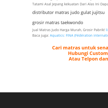
Tatami Asal Jepang kekuatan Dari Alas Ini D
distributor matras judo gulat jujitsu
grosir matras taekwondo
Jual Matras Judo Harga Murah, Grosir Pabrik!
l
Baca juga:
Aquatics: FINA (Fédération internat
Cari matras untuk sena
Hubungi Customer
Atau Telpon dan