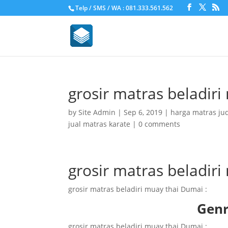
Telp / SMS / WA : 081.333.561.562
grosir matras beladir
by
Site Admin
|
Sep 6, 2019
|
harga matras ju
jual matras karate
|
0 comments
grosir matras beladir
grosir matras beladiri muay thai Dumai :
Genr
grosir matras beladiri muay thai Dumai :