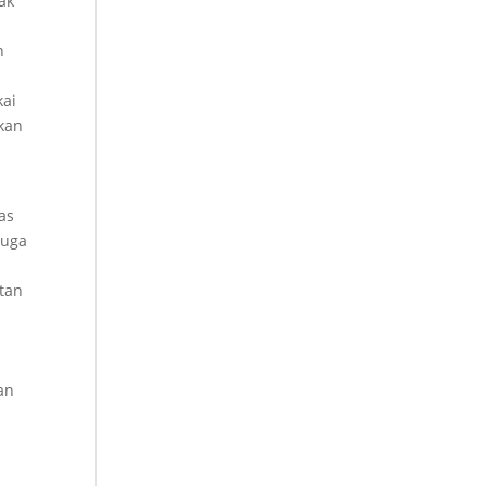
ak
n
kai
akan
as
juga
tan
an