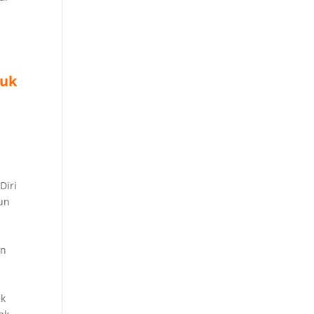
tuk
Diri
un
an
ak