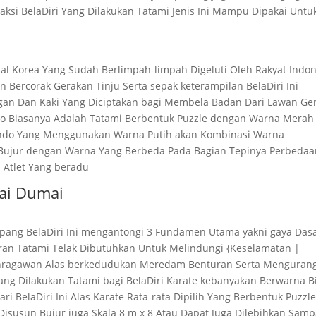
ksi BelaDiri Yang Dilakukan Tatami Jenis Ini Mampu Dipakai Untu
sal Korea Yang Sudah Berlimpah-limpah Digeluti Oleh Rakyat Indo
 Bercorak Gerakan Tinju Serta sepak keterampilan BelaDiri Ini
angan Dan Kaki Yang Diciptakan bagi Membela Badan Dari Lawan Ge
do Biasanya Adalah Tatami Berbentuk Puzzle dengan Warna Merah
kwondo Yang Menggunakan Warna Putih akan Kombinasi Warna
Bujur dengan Warna Yang Berbeda Pada Bagian Tepinya Perbedaa
 Atlet Yang beradu
hai Dumai
 Jepang BelaDiri Ini mengantongi 3 Fundamen Utama yakni gaya Das
iran Tatami Telak Dibutuhkan Untuk Melindungi {Keselamatan |
ahragawan Alas berkedudukan Meredam Benturan Serta Mengurang
ng Dilakukan Tatami bagi BelaDiri Karate kebanyakan Berwarna B
ari BelaDiri Ini Alas Karate Rata-rata Dipilih Yang Berbentuk Puzzl
 Disusun Bujur juga Skala 8 m x 8 Atau Dapat Juga Dilebihkan Samp