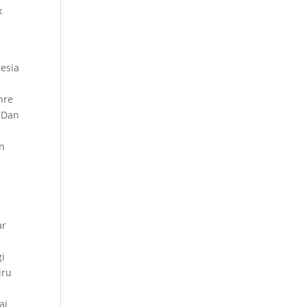
k
nesia
nre
 Dan
n
ar
i
iru
e
ai