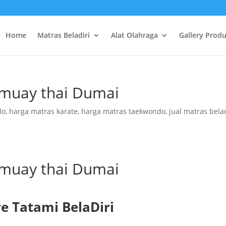
Home
Matras Beladiri
Alat Olahraga
Gallery Prod
i muay thai Dumai
do
,
harga matras karate
,
harga matras taekwondo
,
jual matras belad
i muay thai Dumai
e Tatami BelaDiri