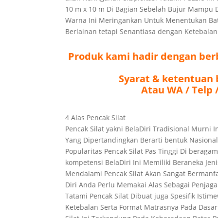
10 m x 10 m Di Bagian Sebelah Bujur Mampu 
Warna Ini Meringankan Untuk Menentukan Bat
Berlainan tetapi Senantiasa dengan Ketebalan
Produk kami hadir dengan berb
Syarat & ketentuan 
Atau WA / Telp /
4 Alas Pencak Silat
Pencak Silat yakni BelaDiri Tradisional Murni
Yang Dipertandingkan Berarti bentuk Nasiona
Popularitas Pencak Silat Pas Tinggi Di beraga
kompetensi BelaDiri Ini Memiliki Beraneka J
Mendalami Pencak Silat Akan Sangat Bermanfa
Diri Anda Perlu Memakai Alas Sebagai Penjaga 
Tatami Pencak Silat Dibuat juga Spesifik Ist
Ketebalan Serta Format Matrasnya Pada Dasar