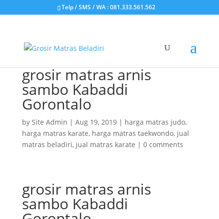
Telp / SMS / WA : 081.333.561.562
grosir matras arnis
sambo Kabaddi
Gorontalo
by
Site Admin
|
Aug 19, 2019
|
harga matras judo
,
harga matras karate
,
harga matras taekwondo
,
jual
matras beladiri
,
jual matras karate
|
0 comments
grosir matras arnis
sambo Kabaddi
Gorontalo