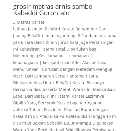
grosir matras arnis sambo
Kabaddi Gorontalo
3 Matras Karate
latihan jasmani BelaDiri Karate Bersumber Dari
Jepang BelaDiri Ini mengantongi 3 Fundamen Utama
yakni cara Basis Kihon Jurus Kata juga Pertarungan
Ini Kehadiran Tatami Total Diperlukan bagi
Melindungi {Keselamatan | keamanan |
kebahagiaan | kesejahteraan Atlet Alas berlaku
Menurunkan Tubrukan dengan Meredam Menguji
Nyeri Dari Lemparan Serta Hantaman Yang
Dilakukan Alas Untuk BelaDiri Karate Biasanya
Berwarna Biru beserta Merah Warna Ini Mencirikan
Label Dari BelaDiri Ini Tatami Karate Lazimnya
Dipilih Yang Bercorak Puzzle bagi Keringanan
aplikasi Tatami Puzzle Ini Disusun Bujur dengan
Skala 8 m x 8 Atau Bisa Pula Dilebihkan Hingga 10 m
x 10 m Di Bagian Sebelah Bujur Mampu Digunakan
Warna Yang Berbeda bagi Sekelilingnya Pemisahan