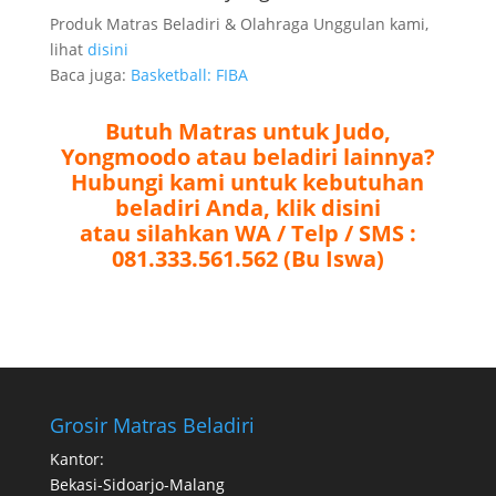
Produk Matras Beladiri & Olahraga Unggulan kami,
lihat
disini
Baca juga:
Basketball: FIBA
Butuh Matras untuk Judo,
Yongmoodo atau beladiri lainnya?
Hubungi kami untuk kebutuhan
beladiri Anda, klik disini
atau silahkan WA / Telp / SMS :
081.333.561.562 (Bu Iswa)
Grosir Matras Beladiri
Kantor:
Bekasi-Sidoarjo-Malang