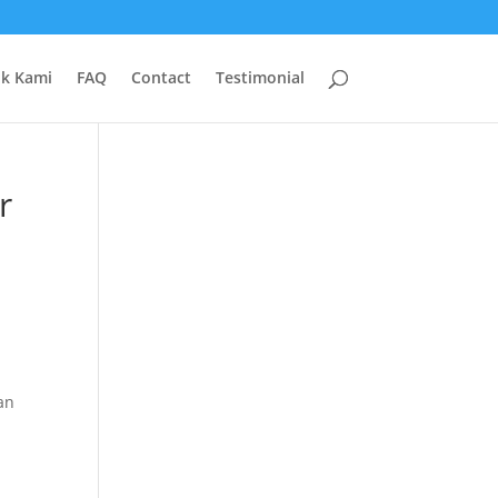
uk Kami
FAQ
Contact
Testimonial
r
an