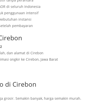
itif tanpa perantara
GOR di seluruh Indonesia
tuk penggunaan intensif
 kebutuhan instansi
 setelah pembayaran
Cirebon
62
lah, dan alamat di Cirebon
imasi ongkir ke Cirebon, Jawa Barat
 di Cirebon
a grosir. Semakin banyak, harga semakin murah.