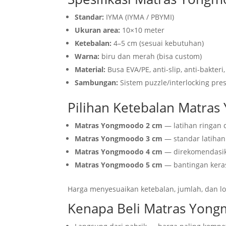
Standar:
IYMA (IYMA / PBYMI)
Ukuran area:
10×10 meter
Ketebalan:
4–5 cm (sesuai kebutuhan)
Warna:
biru dan merah (bisa custom)
Material:
Busa EVA/PE, anti-slip, anti-bakter
Sambungan:
Sistem puzzle/interlocking pre
Pilihan Ketebalan Matra
Matras Yongmoodo 2 cm
— latihan ringan
Matras Yongmoodo 3 cm
— standar latihan
Matras Yongmoodo 4 cm
— direkomendasik
Matras Yongmoodo 5 cm
— bantingan keras
Harga menyesuaikan ketebalan, jumlah, dan l
Kenapa Beli Matras Yong