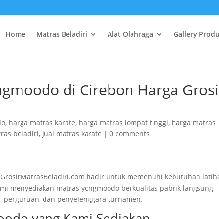
Home
Matras Beladiri
Alat Olahraga
Gallery Prod
ngmoodo di Cirebon Harga Grosi
do
,
harga matras karate
,
harga matras lompat tinggi
,
harga matras
tras beladiri
,
jual matras karate
|
0 comments
i GrosirMatrasBeladiri.com hadir untuk memenuhi kebutuhan latih
 Kami menyediakan matras yongmoodo berkualitas pabrik langsung
ah, perguruan, dan penyelenggara turnamen.
moodo yang Kami Sediakan