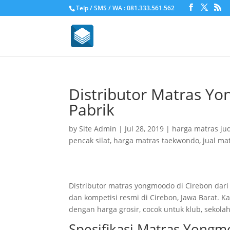
Telp / SMS / WA : 081.333.561.562
Distributor Matras Yo
Pabrik
by
Site Admin
|
Jul 28, 2019
|
harga matras ju
pencak silat
,
harga matras taekwondo
,
jual ma
Distributor matras yongmoodo di Cirebon dar
dan kompetisi resmi di Cirebon, Jawa Barat.
dengan harga grosir, cocok untuk klub, sekol
Spesifikasi Matras Yong