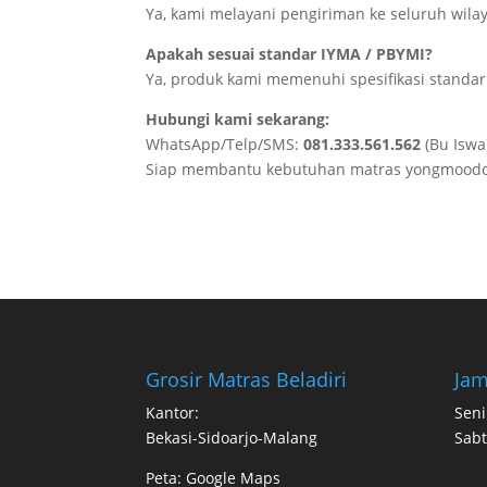
Ya, kami melayani pengiriman ke seluruh wilay
Apakah sesuai standar IYMA / PBYMI?
Ya, produk kami memenuhi spesifikasi standar
Hubungi kami sekarang:
WhatsApp/Telp/SMS:
081.333.561.562
(Bu Iswa
Siap membantu kebutuhan matras yongmoodo d
Grosir Matras Beladiri
Jam
Kantor:
Seni
Bekasi-Sidoarjo-Malang
Sabt
Peta:
Google Maps