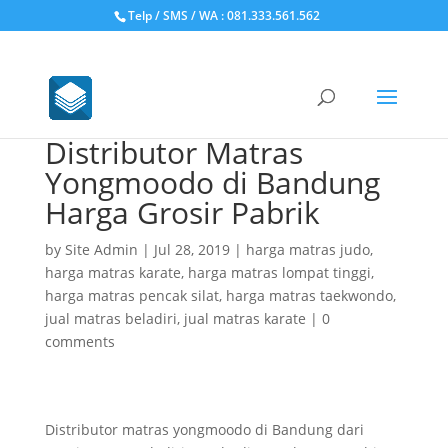
Telp / SMS / WA : 081.333.561.562
Distributor Matras
Yongmoodo di Bandung
Harga Grosir Pabrik
by
Site Admin
|
Jul 28, 2019
|
harga matras judo
,
harga matras karate
,
harga matras lompat tinggi
,
harga matras pencak silat
,
harga matras taekwondo
,
jual matras beladiri
,
jual matras karate
|
0
comments
Distributor matras yongmoodo di Bandung dari