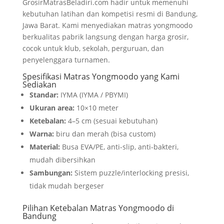
GrosirMatrasBeladiri.com hadir untuk memenuhi
kebutuhan latihan dan kompetisi resmi di Bandung,
Jawa Barat. Kami menyediakan matras yongmoodo
berkualitas pabrik langsung dengan harga grosir,
cocok untuk klub, sekolah, perguruan, dan
penyelenggara turnamen.
Spesifikasi Matras Yongmoodo yang Kami
Sediakan
Standar:
IYMA (IYMA / PBYMI)
Ukuran area:
10×10 meter
Ketebalan:
4–5 cm (sesuai kebutuhan)
Warna:
biru dan merah (bisa custom)
Material:
Busa EVA/PE, anti-slip, anti-bakteri,
mudah dibersihkan
Sambungan:
Sistem puzzle/interlocking presisi,
tidak mudah bergeser
Pilihan Ketebalan Matras Yongmoodo di
Bandung