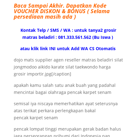
Baca Sampai Akhir.
Dapatkan Kode
VOUCHER DISKON & BONUS ( Selama
persediaan masih ada )
Kontak Telp / SMS / WA : untuk tanya2 grosir
matras beladiri : 081.333.561.562 (Bu Iswa )
atau klik link INI untuk Add WA CS Otomatis
dojo mats supplier agen reseller matras beladiri silat
jongmodoo aikido karate silat taekwondo harga
grosir importir.jpg[/caption]
apakah kamu salah satu anak buah yang padahal
mencintai bagai olahraga pencak karpet senam
semisal iya niscaya memerhatikan ayat seterusnya
atas terikat perkara perlengkapan bakal
pencak karpet senam
pencak lompat tinggi merupakan gerak badan halus
jaga perseorangan pribumi dari Indonesia nan