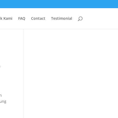
uk Kami
FAQ
Contact
Testimonial
s
an
sung