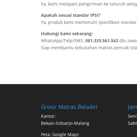
Ya, kami melayani pengiriman ke seluruh wilay
Apakah sesuai standar IPSI?
Ya, produk kami memenuhi spesifikasi standar 
Hubungi kami sekarang:
WhatsApp/Telp/SMS:
081.333.561.562
(Bu Iswa
Siap membantu kebutuhan matras pencak silat 
Grosir Matras Beladiri
Jam
Kantor:
Seni
Bekasi-Sidoarjo-Malang
Sabt
Peta:
Google Maps