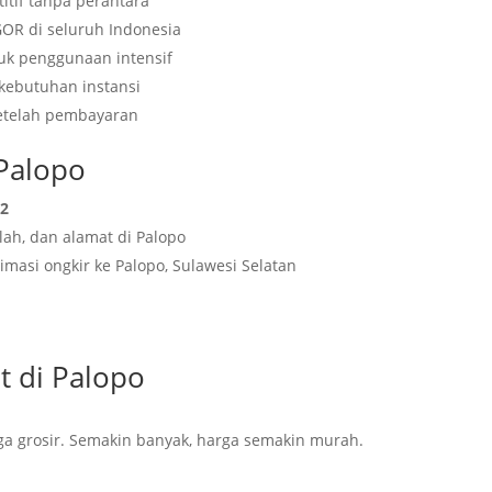
itif tanpa perantara
GOR di seluruh Indonesia
tuk penggunaan intensif
 kebutuhan instansi
setelah pembayaran
 Palopo
62
lah, dan alamat di Palopo
imasi ongkir ke Palopo, Sulawesi Selatan
t di Palopo
a grosir. Semakin banyak, harga semakin murah.