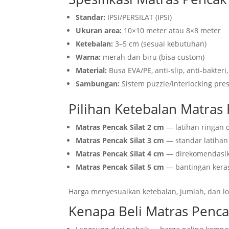
Standar:
IPSI/PERSILAT (IPSI)
Ukuran area:
10×10 meter atau 8×8 meter
Ketebalan:
3–5 cm (sesuai kebutuhan)
Warna:
merah dan biru (bisa custom)
Material:
Busa EVA/PE, anti-slip, anti-bakter
Sambungan:
Sistem puzzle/interlocking pre
Pilihan Ketebalan Matras 
Matras Pencak Silat 2 cm
— latihan ringan
Matras Pencak Silat 3 cm
— standar latihan 
Matras Pencak Silat 4 cm
— direkomendasika
Matras Pencak Silat 5 cm
— bantingan keras,
Harga menyesuaikan ketebalan, jumlah, dan lo
Kenapa Beli Matras Pencak