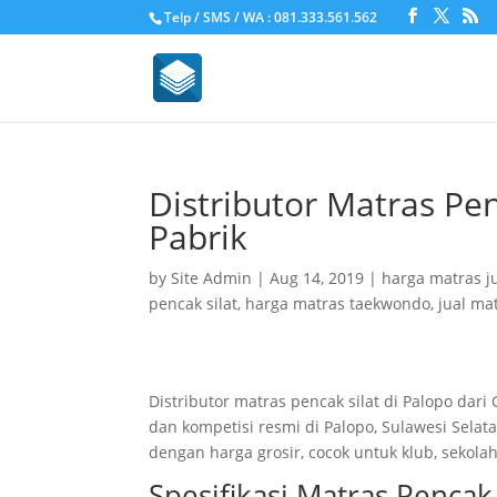
Telp / SMS / WA : 081.333.561.562
Distributor Matras Pen
Pabrik
by
Site Admin
|
Aug 14, 2019
|
harga matras j
pencak silat
,
harga matras taekwondo
,
jual ma
Distributor matras pencak silat di Palopo da
dan kompetisi resmi di Palopo, Sulawesi Selat
dengan harga grosir, cocok untuk klub, sekol
Spesifikasi Matras Pencak