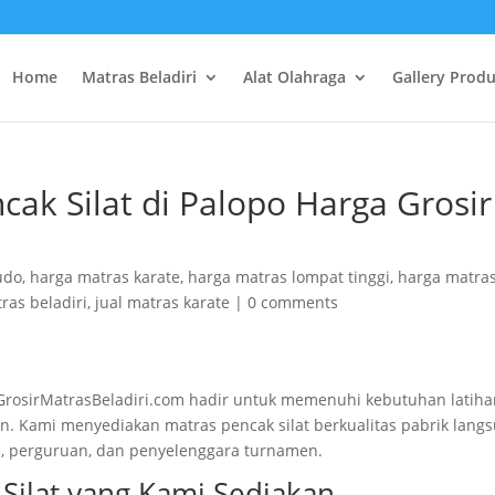
Home
Matras Beladiri
Alat Olahraga
Gallery Prod
cak Silat di Palopo Harga Grosir
udo
,
harga matras karate
,
harga matras lompat tinggi
,
harga matra
tras beladiri
,
jual matras karate
|
0 comments
ri GrosirMatrasBeladiri.com hadir untuk memenuhi kebutuhan latih
an. Kami menyediakan matras pencak silat berkualitas pabrik lang
ah, perguruan, dan penyelenggara turnamen.
 Silat yang Kami Sediakan