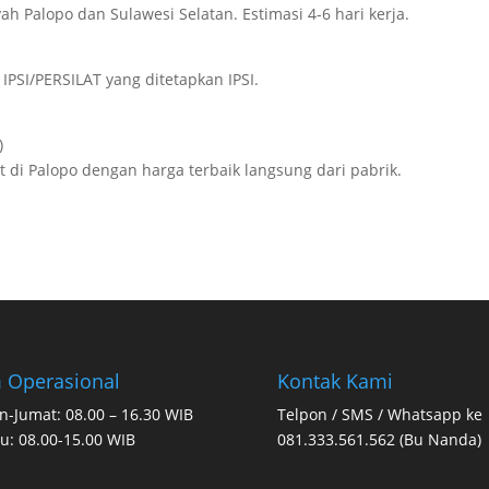
ah Palopo dan Sulawesi Selatan. Estimasi 4-6 hari kerja.
IPSI/PERSILAT yang ditetapkan IPSI.
)
di Palopo dengan harga terbaik langsung dari pabrik.
 Operasional
Kontak Kami
n-Jumat: 08.00 – 16.30 WIB
Telpon / SMS / Whatsapp ke
u: 08.00-15.00 WIB
081.333.561.562 (Bu Nanda)