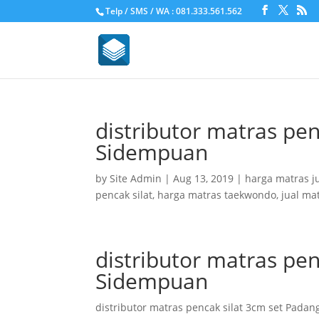
Telp / SMS / WA : 081.333.561.562
distributor matras pe
Sidempuan
by
Site Admin
|
Aug 13, 2019
|
harga matras j
pencak silat
,
harga matras taekwondo
,
jual ma
distributor matras pe
Sidempuan
distributor matras pencak silat 3cm set Pada