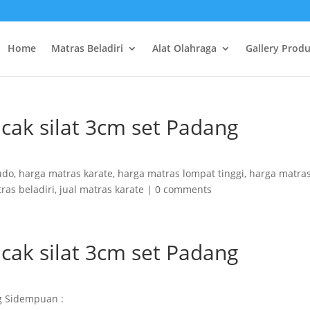
Home
Matras Beladiri
Alat Olahraga
Gallery Prod
ncak silat 3cm set Padang
udo
,
harga matras karate
,
harga matras lompat tinggi
,
harga matra
tras beladiri
,
jual matras karate
|
0 comments
ncak silat 3cm set Padang
ng Sidempuan :