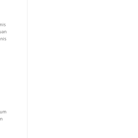
nis
luan
enis
Umum
an