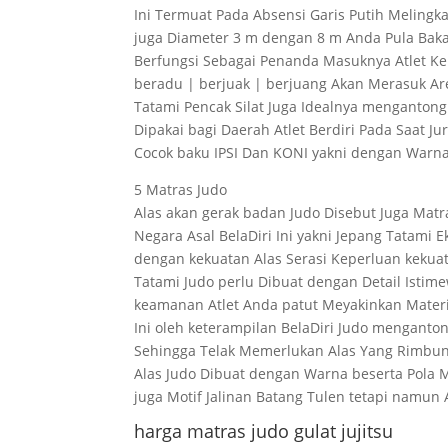
Ini Termuat Pada Absensi Garis Putih Melingka
juga Diameter 3 m dengan 8 m Anda Pula Bak
Berfungsi Sebagai Penanda Masuknya Atlet K
beradu | berjuak | berjuang Akan Merasuk 
Tatami Pencak Silat Juga Idealnya mengantong
Dipakai bagi Daerah Atlet Berdiri Pada Saat Ju
Cocok baku IPSI Dan KONI yakni dengan Warn
5 Matras Judo
Alas akan gerak badan Judo Disebut Juga Matr
Negara Asal BelaDiri Ini yakni Jepang Tatami E
dengan kekuatan Alas Serasi Keperluan kekuat
Tatami Judo perlu Dibuat dengan Detail Is
keamanan Atlet Anda patut Meyakinkan Mater
Ini oleh keterampilan BelaDiri Judo menganto
Sehingga Telak Memerlukan Alas Yang Rimbun
Alas Judo Dibuat dengan Warna beserta Pola M
juga Motif Jalinan Batang Tulen tetapi nam
harga matras judo gulat jujitsu