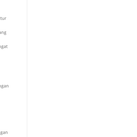
tur
Yang
ngat
ongan
s
ngan