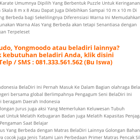
tami Karate Umumnya Dipilih Yang Berbentuk Puzzle Untuk Keringana
ga Skala 8 m x 8 Atau Dapat Juga Dilebihkan Sampai 10 m x 10 m Di
ang Berbeda bagi Sekelilingnya Diferensiasi Warna Ini Memudahka
Gunakan Warna Alas Yang Berbeda akan tetapi Senantiasa dengan
an Terpeleset
udo, Yongmoodo atau beladiri lainnya?
kebutuhan beladiri Anda, klik disini
elp / SMS : 081.333.561.562 (Bu Iswa)
 Indonesia BelaDiri Ini Pernah Masuk Ke Dalam Bagian olahraga Bela
egeri bersama global Berlimpahnya Pengagum Seni BelaDiri Ini
Di beragam Daerah Indonesia
Golongan Jurus juga aksi Yang Memerlukan Keluwesan Tubuh
at Untuk Melatih Kebugaran Badan juga Melatih Kapasitas Penja
 Pengaman Saat Belajar
usus Yang Berbeda dengan Matras BelaDiri Lainnya Golongan Baha
 cocok juga Jenis Tatami Lain Perbedaan Primer Matras Pencak Si