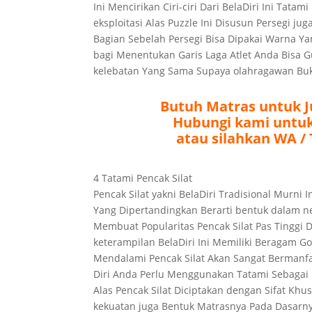
Ini Mencirikan Ciri-ciri Dari BelaDiri Ini Ta
eksploitasi Alas Puzzle Ini Disusun Persegi ju
Bagian Sebelah Persegi Bisa Dipakai Warna Y
bagi Menentukan Garis Laga Atlet Anda Bisa 
kelebatan Yang Sama Supaya olahragawan Buk
Butuh Matras untuk J
Hubungi kami untuk 
atau silahkan WA / T
4 Tatami Pencak Silat
Pencak Silat yakni BelaDiri Tradisional Murni
Yang Dipertandingkan Berarti bentuk dalam n
Membuat Popularitas Pencak Silat Pas Tinggi 
keterampilan BelaDiri Ini Memiliki Beragam 
Mendalami Pencak Silat Akan Sangat Bermanfa
Diri Anda Perlu Menggunakan Tatami Sebagai
Alas Pencak Silat Diciptakan dengan Sifat Kh
kekuatan juga Bentuk Matrasnya Pada Dasarnya