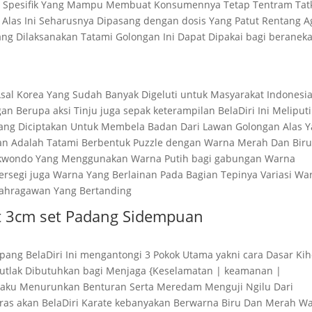
tan Spesifik Yang Mampu Membuat Konsumennya Tetap Tentram Tat
Alas Ini Seharusnya Dipasang dengan dosis Yang Patut Rentang A
ng Dilaksanakan Tatami Golongan Ini Dapat Dipakai bagi beranek
sal Korea Yang Sudah Banyak Digeluti untuk Masyarakat Indonesi
n Berupa aksi Tinju juga sepak keterampilan BelaDiri Ini Meliputi
 Yang Diciptakan Untuk Membela Badan Dari Lawan Golongan Alas 
an Adalah Tatami Berbentuk Puzzle dengan Warna Merah Dan Bir
ekwondo Yang Menggunakan Warna Putih bagi gabungan Warna
ersegi juga Warna Yang Berlainan Pada Bagian Tepinya Variasi Wa
lahragawan Yang Bertanding
lat 3cm set Padang Sidempuan
Jepang BelaDiri Ini mengantongi 3 Pokok Utama yakni cara Dasar Ki
s Mutlak Dibutuhkan bagi Menjaga {Keselamatan | keamanan |
rlaku Menurunkan Benturan Serta Meredam Menguji Ngilu Dari
ras akan BelaDiri Karate kebanyakan Berwarna Biru Dan Merah W