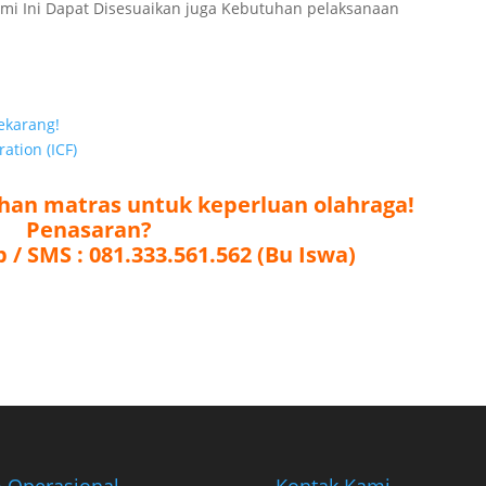
ami Ini Dapat Disesuaikan juga Kebutuhan pelaksanaan
ekarang!
ation (ICF)
ihan matras untuk keperluan olahraga!
Penasaran?
p / SMS : 081.333.561.562 (Bu Iswa)
 Operasional
Kontak Kami