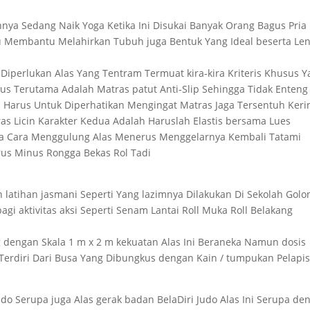
annya Sedang Naik Yoga Ketika Ini Disukai Banyak Orang Bagus Pria
Membantu Melahirkan Tubuh juga Bentuk Yang Ideal beserta Len
iperlukan Alas Yang Tentram Termuat kira-kira Kriteris Khusus 
us Terutama Adalah Matras patut Anti-Slip Sehingga Tidak Enteng
Ini Harus Untuk Diperhatikan Mengingat Matras Jaga Tersentuh Keri
s Licin Karakter Kedua Adalah Haruslah Elastis bersama Lues
ga Cara Menggulung Alas Menerus Menggelarnya Kembali Tatami
us Minus Rongga Bekas Rol Tadi
 latihan jasmani Seperti Yang lazimnya Dilakukan Di Sekolah Gol
agi aktivitas aksi Seperti Senam Lantai Roll Muka Roll Belakang
 dengan Skala 1 m x 2 m kekuatan Alas Ini Beraneka Namun dosis
 Terdiri Dari Busa Yang Dibungkus dengan Kain / tumpukan Pelapi
o Serupa juga Alas gerak badan BelaDiri Judo Alas Ini Serupa de