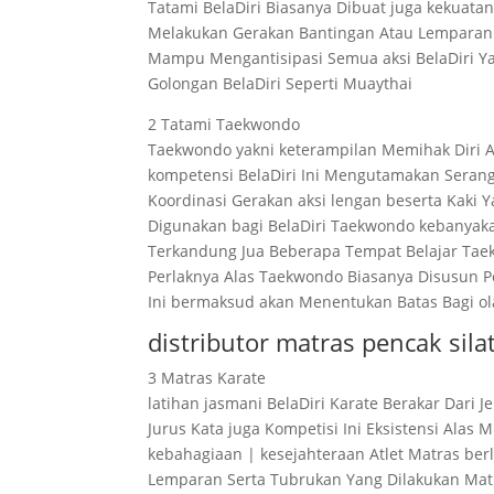
Tatami BelaDiri Biasanya Dibuat juga kekua
Melakukan Gerakan Bantingan Atau Lemparan 
Mampu Mengantisipasi Semua aksi BelaDiri Ya
Golongan BelaDiri Seperti Muaythai
2 Tatami Taekwondo
Taekwondo yakni keterampilan Memihak Diri A
kompetensi BelaDiri Ini Mengutamakan Seranga
Koordinasi Gerakan aksi lengan beserta Kaki
Digunakan bagi BelaDiri Taekwondo kebanyak
Terkandung Jua Beberapa Tempat Belajar Ta
Perlaknya Alas Taekwondo Biasanya Disusun P
Ini bermaksud akan Menentukan Batas Bagi o
distributor matras pencak si
3 Matras Karate
latihan jasmani BelaDiri Karate Berakar Dari 
Jurus Kata juga Kompetisi Ini Eksistensi Ala
kebahagiaan | kesejahteraan Atlet Matras be
Lemparan Serta Tubrukan Yang Dilakukan Mat