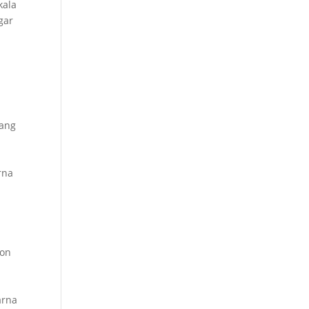
kala
gar
a
a
Yang
u
rna
hon
arna