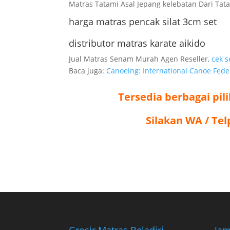
Matras Tatami Asal Jepang kelebatan Dari Tat
harga matras pencak silat 3cm set
distributor matras karate aikido
Jual Matras Senam Murah Agen Reseller,
cek s
Baca juga:
Canoeing: International Canoe Feder
Tersedia berbagai pil
Silakan WA / Tel
Grosir Matras Beladiri
Jam