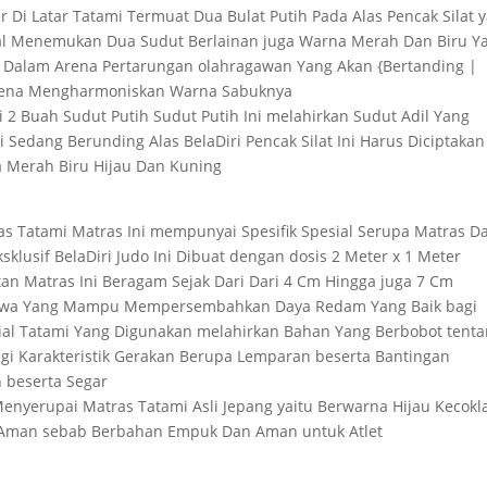
r Di Latar Tatami Termuat Dua Bulat Putih Pada Alas Pencak Silat y
al Menemukan Dua Sudut Berlainan juga Warna Merah Dan Biru Y
e Dalam Arena Pertarungan olahragawan Yang Akan {Bertanding |
Arena Mengharmoniskan Warna Sabuknya
i 2 Buah Sudut Putih Sudut Putih Ini melahirkan Sudut Adil Yang
ri Sedang Berunding Alas BelaDiri Pencak Silat Ini Harus Diciptakan
a Merah Biru Hijau Dan Kuning
as Tatami Matras Ini mempunyai Spesifik Spesial Serupa Matras Da
ksklusif BelaDiri Judo Ini Dibuat dengan dosis 2 Meter x 1 Meter
an Matras Ini Beragam Sejak Dari Dari 4 Cm Hingga juga 7 Cm
timewa Yang Mampu Mempersembahkan Daya Redam Yang Baik bagi
ial Tatami Yang Digunakan melahirkan Bahan Yang Berbobot tent
ngi Karakteristik Gerakan Berupa Lemparan beserta Bantingan
 beserta Segar
enyerupai Matras Tatami Asli Jepang yaitu Berwarna Hijau Kecokl
un Aman sebab Berbahan Empuk Dan Aman untuk Atlet