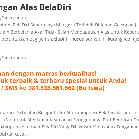
ngan Alas BelaDiri
ng Sidempuan :
ami BelaDiri Seharusnya Mengerti Terlebih Didepan Golongan Je
Dalam Berbelanja Agar Tidak Salah Mendapatkan Alas Untuk Keper
peruntukkan Bagi Jenis BelaDiri Khusus Berikut Ini kurang lebih J
ng Sidempuan
an dengan matras berkualitas!
k terbaik & terbaru spesial untuk Anda!
 / SMS ke 081.333.561.562 (Bu Iswa)
sanakan Perbuatan Belajar Rutin Atau kompetisi BelaDiri Secara 
 BelaDiri untuk Menjamin Keamanan Penggunanya Dari Benturan D
 Ataupun kejuaraan BelaDiri Yang Dilakukan Minus Alas Pengaman
ulkan cacat