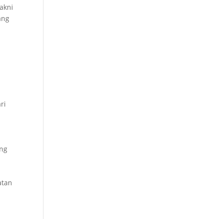
akni
ang
ri
ang
atan