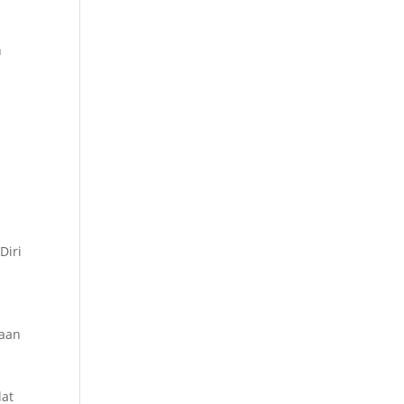
n
n
Diri
gaan
n
lat