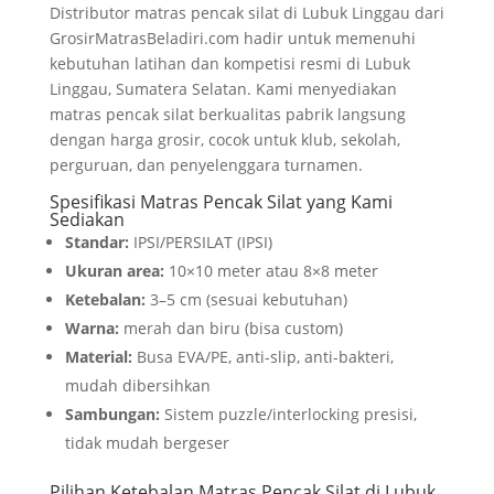
Distributor matras pencak silat di Lubuk Linggau dari
GrosirMatrasBeladiri.com hadir untuk memenuhi
kebutuhan latihan dan kompetisi resmi di Lubuk
Linggau, Sumatera Selatan. Kami menyediakan
matras pencak silat berkualitas pabrik langsung
dengan harga grosir, cocok untuk klub, sekolah,
perguruan, dan penyelenggara turnamen.
Spesifikasi Matras Pencak Silat yang Kami
Sediakan
Standar:
IPSI/PERSILAT (IPSI)
Ukuran area:
10×10 meter atau 8×8 meter
Ketebalan:
3–5 cm (sesuai kebutuhan)
Warna:
merah dan biru (bisa custom)
Material:
Busa EVA/PE, anti-slip, anti-bakteri,
mudah dibersihkan
Sambungan:
Sistem puzzle/interlocking presisi,
tidak mudah bergeser
Pilihan Ketebalan Matras Pencak Silat di Lubuk