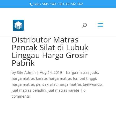
Telp / SMS / WA : 081.333.561.562
Distributor Matras
Pencak Silat di Lubuk
Linggau Harga Grosir
Pabrik
by
Site Admin
|
Aug 14, 2019
|
harga matras judo
,
harga matras karate
,
harga matras lompat tinggi
,
harga matras pencak silat
,
harga matras taekwondo
,
jual matras beladiri
,
jual matras karate
|
0
comments