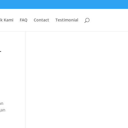
uk Kami
FAQ
Contact
Testimonial
r
an
gan