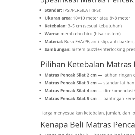
Standar:
IPSI/PERSILAT (IPSI)
Ukuran area:
10×10 meter atau 8×8 meter
Ketebalan:
3–5 cm (sesuai kebutuhan)
Warna:
merah dan biru (bisa custom)
Material:
Busa EVA/PE, anti-slip, anti-bakter
Sambungan:
Sistem puzzle/interlocking pre
Pilihan Ketebalan Matras 
Matras Pencak Silat 2 cm
— latihan ringan
Matras Pencak Silat 3 cm
— standar latihan 
Matras Pencak Silat 4 cm
— direkomendasika
Matras Pencak Silat 5 cm
— bantingan keras,
Harga menyesuaikan ketebalan, jumlah, dan lo
Kenapa Beli Matras Pencak