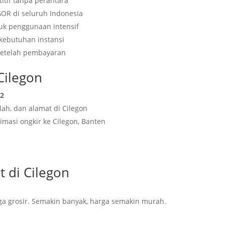
itif tanpa perantara
GOR di seluruh Indonesia
tuk penggunaan intensif
 kebutuhan instansi
 setelah pembayaran
Cilegon
62
lah, dan alamat di Cilegon
imasi ongkir ke Cilegon, Banten
t di Cilegon
a grosir. Semakin banyak, harga semakin murah.