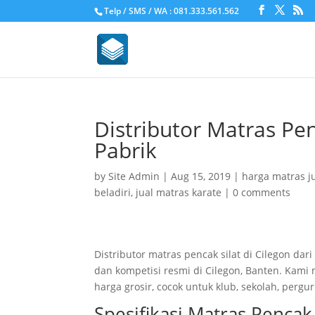
Telp / SMS / WA : 081.333.561.562
Distributor Matras Pen
Pabrik
by
Site Admin
|
Aug 15, 2019
|
harga matras j
beladiri
,
jual matras karate
|
0 comments
Distributor matras pencak silat di Cilegon d
dan kompetisi resmi di Cilegon, Banten. Kami
harga grosir, cocok untuk klub, sekolah, per
Spesifikasi Matras Pencak