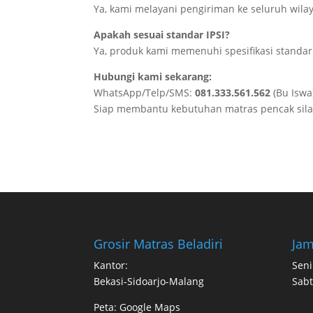
Ya, kami melayani pengiriman ke seluruh wilay
Apakah sesuai standar IPSI?
Ya, produk kami memenuhi spesifikasi standar 
Hubungi kami sekarang:
WhatsApp/Telp/SMS:
081.333.561.562
(Bu Iswa
Siap membantu kebutuhan matras pencak silat 
Grosir Matras Beladiri
Jam
Kantor:
Seni
Bekasi-Sidoarjo-Malang
Sabt
Peta:
Google Maps