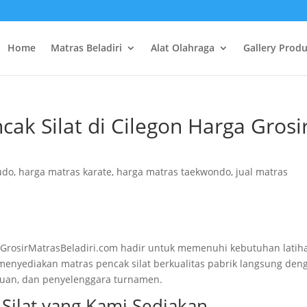
Home
Matras Beladiri
Alat Olahraga
Gallery Prod
cak Silat di Cilegon Harga Grosi
udo
,
harga matras karate
,
harga matras taekwondo
,
jual matras
ari GrosirMatrasBeladiri.com hadir untuk memenuhi kebutuhan latih
 menyediakan matras pencak silat berkualitas pabrik langsung den
guruan, dan penyelenggara turnamen.
 Silat yang Kami Sediakan