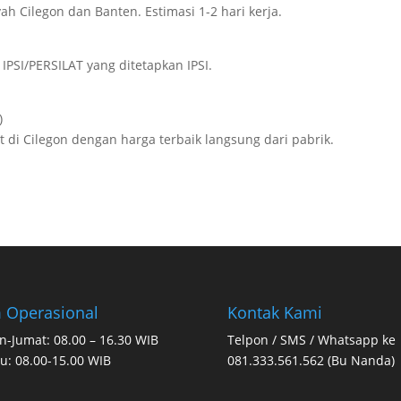
ah Cilegon dan Banten. Estimasi 1-2 hari kerja.
IPSI/PERSILAT yang ditetapkan IPSI.
)
di Cilegon dengan harga terbaik langsung dari pabrik.
 Operasional
Kontak Kami
n-Jumat: 08.00 – 16.30 WIB
Telpon / SMS / Whatsapp ke
u: 08.00-15.00 WIB
081.333.561.562 (Bu Nanda)