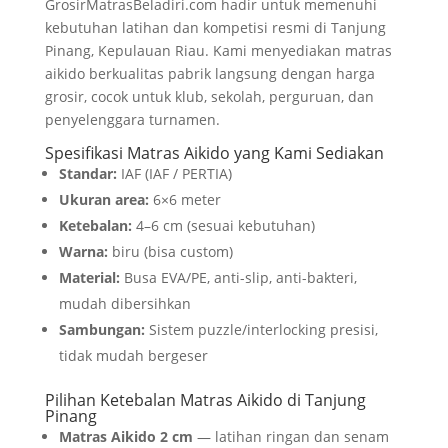
GrosirMatrasBeladiri.com hadir untuk memenuhi
kebutuhan latihan dan kompetisi resmi di Tanjung
Pinang, Kepulauan Riau. Kami menyediakan matras
aikido berkualitas pabrik langsung dengan harga
grosir, cocok untuk klub, sekolah, perguruan, dan
penyelenggara turnamen.
Spesifikasi Matras Aikido yang Kami Sediakan
Standar:
IAF (IAF / PERTIA)
Ukuran area:
6×6 meter
Ketebalan:
4–6 cm (sesuai kebutuhan)
Warna:
biru (bisa custom)
Material:
Busa EVA/PE, anti-slip, anti-bakteri,
mudah dibersihkan
Sambungan:
Sistem puzzle/interlocking presisi,
tidak mudah bergeser
Pilihan Ketebalan Matras Aikido di Tanjung
Pinang
Matras Aikido 2 cm
— latihan ringan dan senam