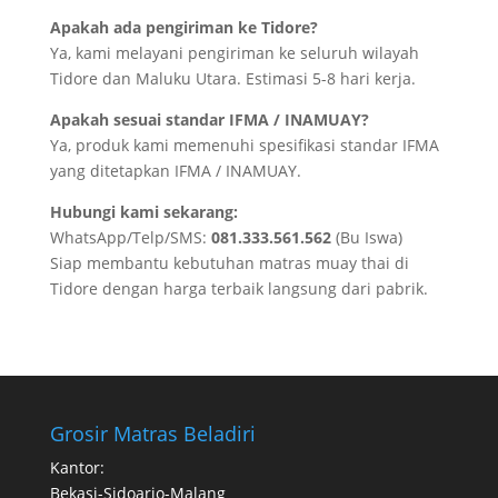
Apakah ada pengiriman ke Tidore?
Ya, kami melayani pengiriman ke seluruh wilayah
Tidore dan Maluku Utara. Estimasi 5-8 hari kerja.
Apakah sesuai standar IFMA / INAMUAY?
Ya, produk kami memenuhi spesifikasi standar IFMA
yang ditetapkan IFMA / INAMUAY.
Hubungi kami sekarang:
WhatsApp/Telp/SMS:
081.333.561.562
(Bu Iswa)
Siap membantu kebutuhan matras muay thai di
Tidore dengan harga terbaik langsung dari pabrik.
Grosir Matras Beladiri
Kantor:
Bekasi-Sidoarjo-Malang