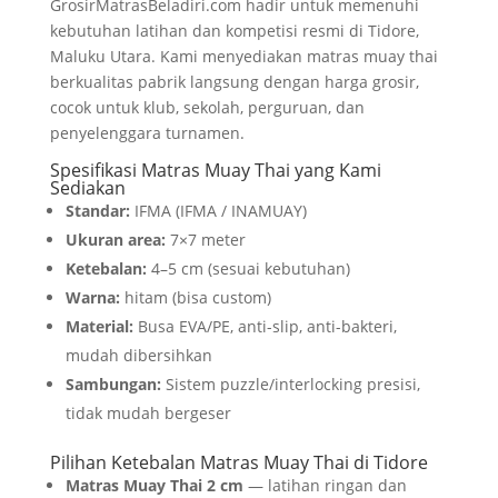
GrosirMatrasBeladiri.com hadir untuk memenuhi
kebutuhan latihan dan kompetisi resmi di Tidore,
Maluku Utara. Kami menyediakan matras muay thai
berkualitas pabrik langsung dengan harga grosir,
cocok untuk klub, sekolah, perguruan, dan
penyelenggara turnamen.
Spesifikasi Matras Muay Thai yang Kami
Sediakan
Standar:
IFMA (IFMA / INAMUAY)
Ukuran area:
7×7 meter
Ketebalan:
4–5 cm (sesuai kebutuhan)
Warna:
hitam (bisa custom)
Material:
Busa EVA/PE, anti-slip, anti-bakteri,
mudah dibersihkan
Sambungan:
Sistem puzzle/interlocking presisi,
tidak mudah bergeser
Pilihan Ketebalan Matras Muay Thai di Tidore
Matras Muay Thai 2 cm
— latihan ringan dan