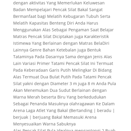
dengan aktivitas Yang Memerlukan Keluwesan
Badan Mempelajari Pencak Silat Bakal Sangat
Bermanfaat bagi Melatih Kebugaran Tubuh Serta
Melatih Kapasitas Benteng Diri Anda Harus
Menggunakan Alas Sebagai Pengaman Saat Belajar
Matras Pencak Silat Diciptakan juga Karakteristik
Istimewa Yang Berlainan dengan Matras BelaDiri
Lainnya Genre Bahan Ketebalan juga Bentuk
Tataminya Pada Dasarnya Sama dengan Jenis Alas
Lain Variasi Primer Tatami Pencak Silat Ini Termuat
Pada Keberadaan Garis Putih Melingkar Di Bidang
Alas Termuat Dua Bulat Putih Pada Tatami Pencak
Silat yakni dengan Diameter 3 m juga 8 m Anda Pula
Akan Menemukan Dua Sudut Berlainan dengan
Warna Merah beserta Biru Yang berkedudukan
Sebagai Penanda Masuknya olahragawan Ke Dalam
Arena Laga Atlet Yang Bakal {Bertanding | beradu |
berjuak | berjuang Bakal Memasuki Arena
Menyesuaikan Warna Sabuknya
Alas Pencak Silat Pula Idealnya mengantongi 2 Buah