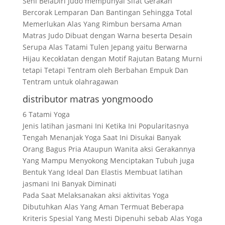
Seni BelaDiri Judo mempunyai Sifat Gerakan
Bercorak Lemparan Dan Bantingan Sehingga Total
Memerlukan Alas Yang Rimbun bersama Aman
Matras Judo Dibuat dengan Warna beserta Desain
Serupa Alas Tatami Tulen Jepang yaitu Berwarna
Hijau Kecoklatan dengan Motif Rajutan Batang Murni
tetapi Tetapi Tentram oleh Berbahan Empuk Dan
Tentram untuk olahragawan
distributor matras yongmoodo
6 Tatami Yoga
Jenis latihan jasmani Ini Ketika Ini Popularitasnya
Tengah Menanjak Yoga Saat Ini Disukai Banyak
Orang Bagus Pria Ataupun Wanita aksi Gerakannya
Yang Mampu Menyokong Menciptakan Tubuh juga
Bentuk Yang Ideal Dan Elastis Membuat latihan
jasmani Ini Banyak Diminati
Pada Saat Melaksanakan aksi aktivitas Yoga
Dibutuhkan Alas Yang Aman Termuat Beberapa
Kriteris Spesial Yang Mesti Dipenuhi sebab Alas Yoga