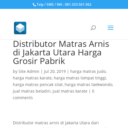
Telp / SMS / WA : 081.333.561.562
Distributor Matras Arnis
di Jakarta Utara Harga
Grosir Pabrik
by
Site Admin
|
Jul 20, 2019
|
harga matras judo
,
harga matras karate
,
harga matras lompat tinggi
,
harga matras pencak silat
,
harga matras taekwondo
,
jual matras beladiri
,
jual matras karate
|
0
comments
Distributor matras arnis di Jakarta Utara dari