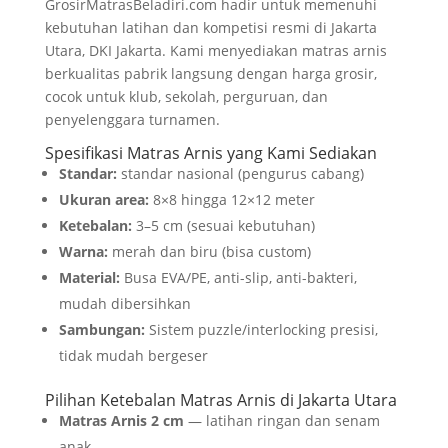
GrosirMatrasBeladiri.com hadir untuk memenuhi
kebutuhan latihan dan kompetisi resmi di Jakarta
Utara, DKI Jakarta. Kami menyediakan matras arnis
berkualitas pabrik langsung dengan harga grosir,
cocok untuk klub, sekolah, perguruan, dan
penyelenggara turnamen.
Spesifikasi Matras Arnis yang Kami Sediakan
Standar:
standar nasional (pengurus cabang)
Ukuran area:
8×8 hingga 12×12 meter
Ketebalan:
3–5 cm (sesuai kebutuhan)
Warna:
merah dan biru (bisa custom)
Material:
Busa EVA/PE, anti-slip, anti-bakteri,
mudah dibersihkan
Sambungan:
Sistem puzzle/interlocking presisi,
tidak mudah bergeser
Pilihan Ketebalan Matras Arnis di Jakarta Utara
Matras Arnis 2 cm
— latihan ringan dan senam
anak