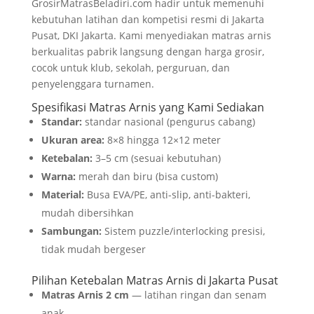
GrosirMatrasBeladiri.com hadir untuk memenuhi
kebutuhan latihan dan kompetisi resmi di Jakarta
Pusat, DKI Jakarta. Kami menyediakan matras arnis
berkualitas pabrik langsung dengan harga grosir,
cocok untuk klub, sekolah, perguruan, dan
penyelenggara turnamen.
Spesifikasi Matras Arnis yang Kami Sediakan
Standar:
standar nasional (pengurus cabang)
Ukuran area:
8×8 hingga 12×12 meter
Ketebalan:
3–5 cm (sesuai kebutuhan)
Warna:
merah dan biru (bisa custom)
Material:
Busa EVA/PE, anti-slip, anti-bakteri,
mudah dibersihkan
Sambungan:
Sistem puzzle/interlocking presisi,
tidak mudah bergeser
Pilihan Ketebalan Matras Arnis di Jakarta Pusat
Matras Arnis 2 cm
— latihan ringan dan senam
anak