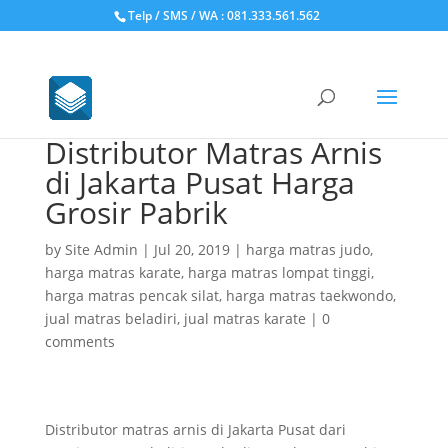
Telp / SMS / WA : 081.333.561.562
Distributor Matras Arnis
di Jakarta Pusat Harga
Grosir Pabrik
by
Site Admin
|
Jul 20, 2019
|
harga matras judo
,
harga matras karate
,
harga matras lompat tinggi
,
harga matras pencak silat
,
harga matras taekwondo
,
jual matras beladiri
,
jual matras karate
|
0
comments
Distributor matras arnis di Jakarta Pusat dari