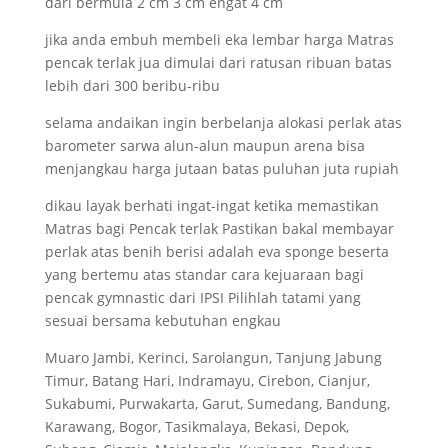
dari bermula 2 cm 3 cm engat 4 cm
jika anda embuh membeli eka lembar harga Matras
pencak terlak jua dimulai dari ratusan ribuan batas
lebih dari 300 beribu-ribu
selama andaikan ingin berbelanja alokasi perlak atas
barometer sarwa alun-alun maupun arena bisa
menjangkau harga jutaan batas puluhan juta rupiah
dikau layak berhati ingat-ingat ketika memastikan
Matras bagi Pencak terlak Pastikan bakal membayar
perlak atas benih berisi adalah eva sponge beserta
yang bertemu atas standar cara kejuaraan bagi
pencak gymnastic dari IPSI Pilihlah tatami yang
sesuai bersama kebutuhan engkau
Muaro Jambi, Kerinci, Sarolangun, Tanjung Jabung
Timur, Batang Hari, Indramayu, Cirebon, Cianjur,
Sukabumi, Purwakarta, Garut, Sumedang, Bandung,
Karawang, Bogor, Tasikmalaya, Bekasi, Depok,