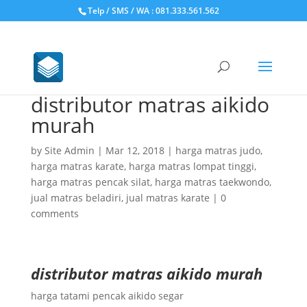
Telp / SMS / WA : 081.333.561.562
distributor matras aikido
murah
by
Site Admin
|
Mar 12, 2018
|
harga matras judo
,
harga matras karate
,
harga matras lompat tinggi
,
harga matras pencak silat
,
harga matras taekwondo
,
jual matras beladiri
,
jual matras karate
|
0
comments
distributor matras aikido murah
harga tatami pencak aikido segar