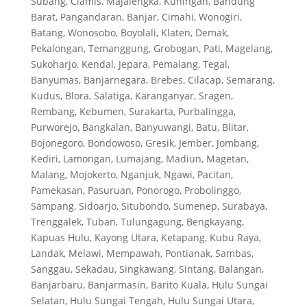
Subang, Ciamis, Majalengka, Kuningan, Bandung
Barat, Pangandaran, Banjar, Cimahi, Wonogiri,
Batang, Wonosobo, Boyolali, Klaten, Demak,
Pekalongan, Temanggung, Grobogan, Pati, Magelang,
Sukoharjo, Kendal, Jepara, Pemalang, Tegal,
Banyumas, Banjarnegara, Brebes, Cilacap, Semarang,
Kudus, Blora, Salatiga, Karanganyar, Sragen,
Rembang, Kebumen, Surakarta, Purbalingga,
Purworejo, Bangkalan, Banyuwangi, Batu, Blitar,
Bojonegoro, Bondowoso, Gresik, Jember, Jombang,
Kediri, Lamongan, Lumajang, Madiun, Magetan,
Malang, Mojokerto, Nganjuk, Ngawi, Pacitan,
Pamekasan, Pasuruan, Ponorogo, Probolinggo,
Sampang, Sidoarjo, Situbondo, Sumenep, Surabaya,
Trenggalek, Tuban, Tulungagung, Bengkayang,
Kapuas Hulu, Kayong Utara, Ketapang, Kubu Raya,
Landak, Melawi, Mempawah, Pontianak, Sambas,
Sanggau, Sekadau, Singkawang, Sintang, Balangan,
Banjarbaru, Banjarmasin, Barito Kuala, Hulu Sungai
Selatan, Hulu Sungai Tengah, Hulu Sungai Utara,