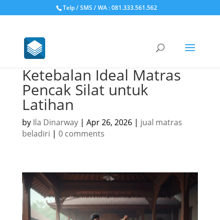
Telp / SMS / WA : 081.333.561.562
Ketebalan Ideal Matras
Pencak Silat untuk
Latihan
by
Ila Dinarway
|
Apr 26, 2026
|
jual matras
beladiri
|
0 comments