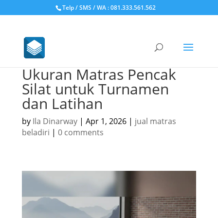
Telp / SMS / WA : 081.333.561.562
Ukuran Matras Pencak
Silat untuk Turnamen
dan Latihan
by
Ila Dinarway
|
Apr 1, 2026
|
jual matras
beladiri
|
0 comments