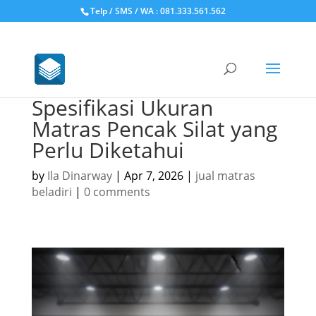
Telp / SMS / WA : 081.333.561.562
Spesifikasi Ukuran
Matras Pencak Silat yang
Perlu Diketahui
by
Ila Dinarway
|
Apr 7, 2026
|
jual matras
beladiri
|
0 comments