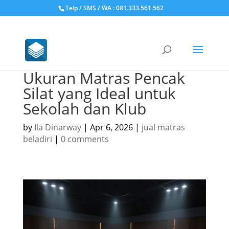
Telp / SMS / WA : 081.333.561.562
Ukuran Matras Pencak
Silat yang Ideal untuk
Sekolah dan Klub
by
Ila Dinarway
|
Apr 6, 2026
|
jual matras
beladiri
|
0 comments